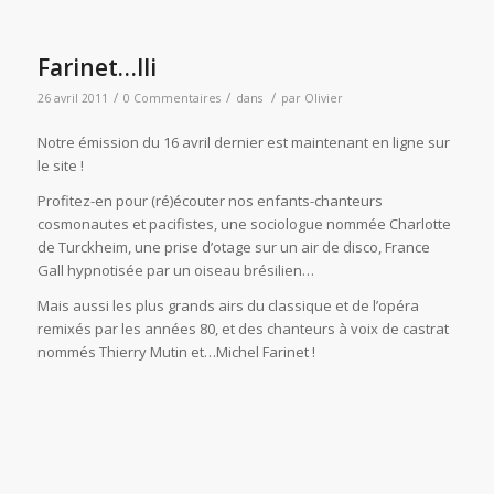
Farinet…lli
/
/
/
26 avril 2011
0 Commentaires
dans
par
Olivier
Notre émission du 16 avril dernier est maintenant en ligne sur
le site !
Profitez-en pour (ré)écouter nos enfants-chanteurs
cosmonautes et pacifistes, une sociologue nommée Charlotte
de Turckheim, une prise d’otage sur un air de disco, France
Gall hypnotisée par un oiseau brésilien…
Mais aussi les plus grands airs du classique et de l’opéra
remixés par les années 80, et des chanteurs à voix de castrat
nommés Thierry Mutin et…Michel Farinet !