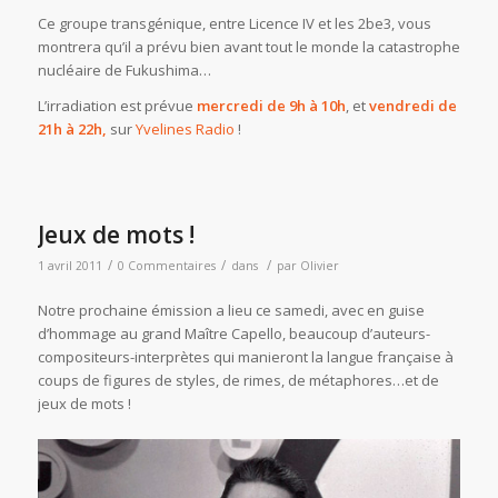
Ce groupe transgénique, entre Licence IV et les 2be3, vous
montrera qu’il a prévu bien avant tout le monde la catastrophe
nucléaire de Fukushima…
L’irradiation est prévue
mercredi de 9h à 10h
, et
vendredi de
21h à 22h,
sur
Yvelines Radio
!
Jeux de mots !
/
/
/
1 avril 2011
0 Commentaires
dans
par
Olivier
Notre prochaine émission a lieu ce samedi, avec en guise
d’hommage au grand Maître Capello, beaucoup d’auteurs-
compositeurs-interprètes qui manieront la langue française à
coups de figures de styles, de rimes, de métaphores…et de
jeux de mots !