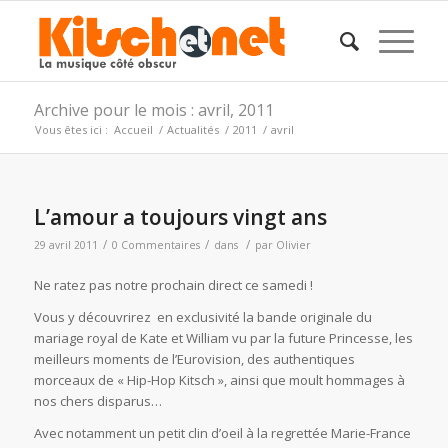
Archive pour le mois : avril, 2011
Vous êtes ici :
Accueil
/
Actualités
/
2011
/
avril
L’amour a toujours vingt ans
/
/
/
29 avril 2011
0 Commentaires
dans
par
Olivier
Ne ratez pas notre prochain direct ce samedi !
Vous y découvrirez en exclusivité la bande originale du
mariage royal de Kate et William vu par la future Princesse, les
meilleurs moments de l’Eurovision, des authentiques
morceaux de « Hip-Hop Kitsch », ainsi que moult hommages à
nos chers disparus…
Avec notamment un petit clin d’oeil à la regrettée Marie-France