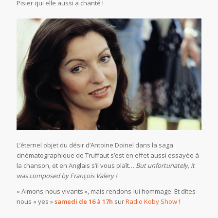
Pisier qui elle aussi a chanté !
L’éternel objet du désir d’Antoine Doinel dans la saga
cinématographique de Truffaut s’est en effet aussi essayée à
la chanson, et en Anglais s’il vous plaît…
But unfortunately, it
was composed by François Valery !
« Aimons-nous vivants », mais rendons-lui hommage. Et dîtes-
nous « yes »
samedi de 16 à 17h
sur
Radio Koby Show
!