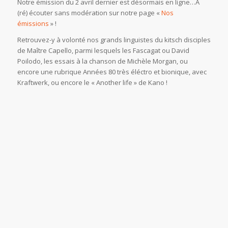
Notre émission du 2 avril dernier est désormais en ligne…A
(ré) écouter sans modération sur notre page «
Nos
émissions
» !
Retrouvez-y à volonté nos grands linguistes du kitsch disciples
de Maître Capello, parmi lesquels les Fascagat ou David
Poilodo, les essais à la chanson de Michèle Morgan, ou
encore une rubrique Années 80 très éléctro et bionique, avec
Kraftwerk, ou encore le « Another life » de Kano !