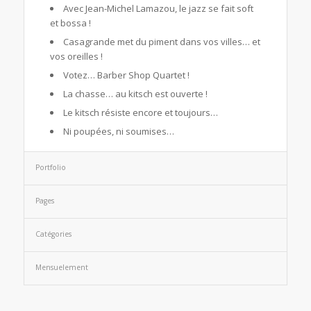
Avec Jean-Michel Lamazou, le jazz se fait soft
et bossa !
Casagrande met du piment dans vos villes… et
vos oreilles !
Votez… Barber Shop Quartet !
La chasse… au kitsch est ouverte !
Le kitsch résiste encore et toujours…
Ni poupées, ni soumises…
Portfolio
Pages
Catégories
Mensuelement