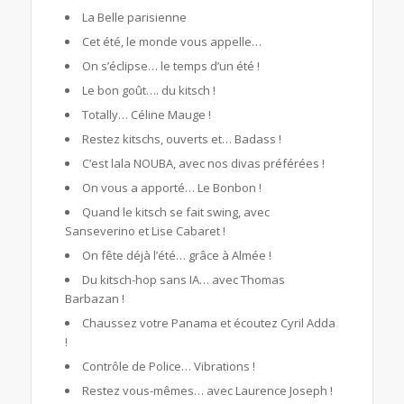
La Belle parisienne
Cet été, le monde vous appelle…
On s’éclipse… le temps d’un été !
Le bon goût…. du kitsch !
Totally… Céline Mauge !
Restez kitschs, ouverts et… Badass !
C’est lala NOUBA, avec nos divas préférées !
On vous a apporté… Le Bonbon !
Quand le kitsch se fait swing, avec
Sanseverino et Lise Cabaret !
On fête déjà l’été… grâce à Almée !
Du kitsch-hop sans IA… avec Thomas
Barbazan !
Chaussez votre Panama et écoutez Cyril Adda
!
Contrôle de Police… Vibrations !
Restez vous-mêmes… avec Laurence Joseph !