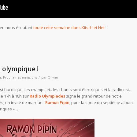
» en nous écoutant
toute cette semaine dans Kitsch et Net
!
t olympique !
/
e
,
Prochaines émissions
par
Olivier
t bucolique, les champs et.. les chants sont électriques et la radio est…
de 17h à 18h sur
Radio Olympiades
signe le grand retour de notre
les, un invité de marque :
Ramon Pipin
, pour la sortie du septième album
triques »…