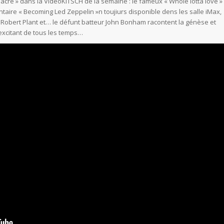
acré » dans la VideoKITSCH de la semaine : le fameux « Whole lotta love »
taire « Becoming Led Zeppelin »n toujiurs disponible dens les salle iMax,
 Robert Plant et… le défunt batteur John Bonham racontent la génèse et
excitant de tous les temps…