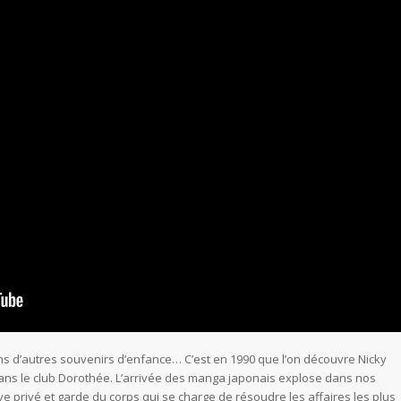
ns d’autres souvenirs d’enfance… C’est en 1990 que l’on découvre Nicky
dans le club Dorothée. L’arrivée des manga japonais explose dans nos
ive privé et garde du corps qui se charge de résoudre les affaires les plus