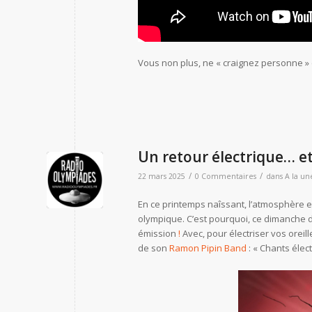
Vous non plus, ne « craignez personne 
Un retour électrique… e
/
/
22 mars 2025
0 Commentaires
dans
A la un
En ce printemps naîssant, l’atmosphère es
olympique. C’est pourquoi, ce dimanche 
émission
!
Avec, pour électriser vos oreil
de son
Ramon Pipin Band
: « Chants élec