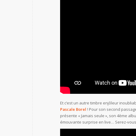
Et c’est un autre timbre enjôleur inoubliab
Pascale Borel
! Pour son second passage
présente « Jamais seule », son 4ème albu
émouvante surprise en live… Serez-vous