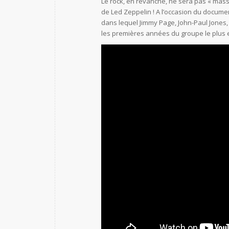
Le rock, en revanche, ne sera pas « mass
de Led Zeppelin ! A l’occasion du documen
dans lequel Jimmy Page, John-Paul Jones,
les premières années du groupe le plus 