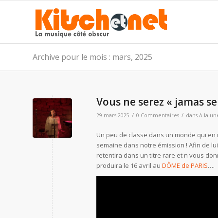
Archive pour le mois : mars, 2025
Vous ne serez « jamas se
/
/
29 mars 2025
0 Commentaires
dans
A la un
Un peu de classe dans un monde qui en 
semaine dans notre émission ! Afin de lu
retentira dans un titre rare et n vous do
produira le 16 avril au
DÔME de PARIS
….