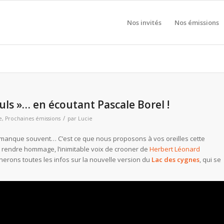
Nos invités
Nos émissions
uls »… en écoutant Pascale Borel !
/
e
,
Prochaines émissions
par
Lucie
manque souvent… C’est ce que nous proposons à vos oreilles cette
i rendre hommage, l’inimitable voix de crooner de
Herbert Léonard
nnerons toutes les infos sur la nouvelle version du
Lac des cygnes
, qui se