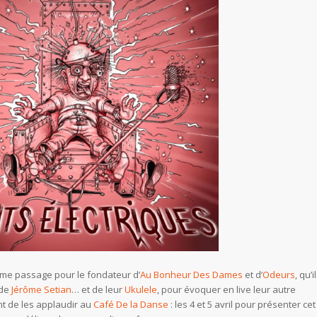
me passage pour le fondateur d’
Au Bonheur Des Dames
et d’
Odeurs
, qu’il
ade
Jérôme Setian
… et de leur
Ukulele
, pour évoquer en live leur autre
nt de les applaudir au
Café De la Danse
: les 4 et 5 avril pour présenter cet