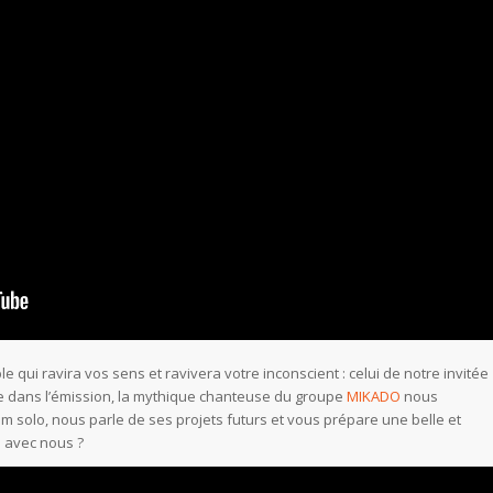
le qui ravira vos sens et ravivera votre inconscient : celui de notre invitée
 dans l’émission, la mythique chanteuse du groupe
MIKADO
nous
m solo, nous parle de ses projets futurs et vous prépare une belle et
 avec nous ?