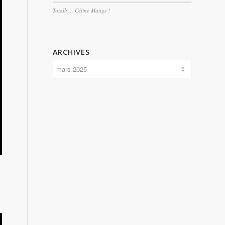
Totally… Céline Mauge !
ARCHIVES