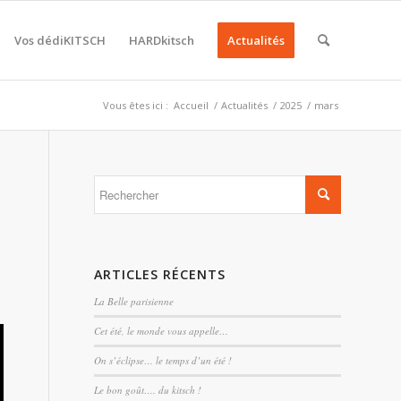
Vos dédiKITSCH
HARDkitsch
Actualités
Vous êtes ici :
Accueil
/
Actualités
/
2025
/
mars
ARTICLES RÉCENTS
La Belle parisienne
Cet été, le monde vous appelle…
On s’éclipse… le temps d’un été !
Le bon goût…. du kitsch !