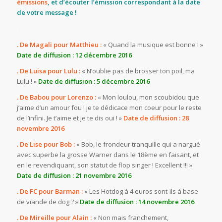
émissions
, et d’écouter l’émission correspondant à la date
de votre message !
.
. De Magali pour Matthieu :
« Quand la musique est bonne ! »
Date de diffusion : 12 décembre 2016
. De Luisa pour Lulu :
« N’oublie pas de brosser ton poil, ma
Lulu ! »
Date de diffusion : 5 décembre 2016
. De Babou pour Lorenzo :
« Mon loulou, mon scoubidou que
j’aime d’un amour fou ! je te dédicace mon coeur pour le reste
de l’infini. Je t’aime et je te dis oui ! »
Date de diffusion : 28
novembre 2016
. De Lise pour Bob :
« Bob, le frondeur tranquille qui a nargué
avec superbe la grosse Warner dans le 18ème en faisant, et
en le revendiquant, son statut de flop singer ! Excellent !!! »
Date de diffusion : 21 novembre 2016
. De FC pour Barman :
« Les Hotdog à 4 euros sont-ils à base
de viande de dog ? »
Date de diffusion : 14 novembre 2016
. De Mireille pour Alain :
« Non mais franchement,