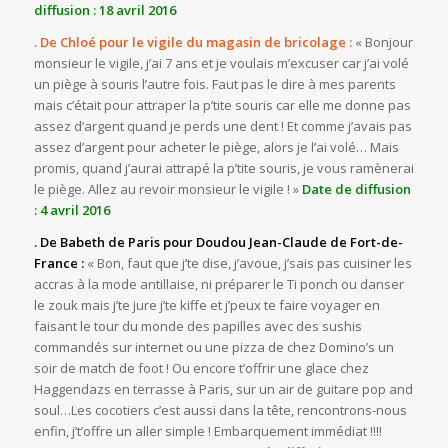
diffusion : 18 avril 2016
. De Chloé pour le vigile du magasin de bricolage :
« Bonjour
monsieur le vigile, j’ai 7 ans et je voulais m’excuser car j’ai volé
un piège à souris l’autre fois. Faut pas le dire à mes parents
mais c’était pour attraper la p’tite souris car elle me donne pas
assez d’argent quand je perds une dent ! Et comme j’avais pas
assez d’argent pour acheter le piège, alors je l’ai volé… Mais
promis, quand j’aurai attrapé la p’tite souris, je vous ramènerai
le piège. Allez au revoir monsieur le vigile ! »
Date de diffusion
: 4 avril 2016
. De Babeth de Paris pour Doudou Jean-Claude de Fort-de-
France :
« Bon, faut que j’te dise, j’avoue, j’sais pas cuisiner les
accras à la mode antillaise, ni préparer le Ti ponch ou danser
le zouk mais j’te jure j’te kiffe et j’peux te faire voyager en
faisant le tour du monde des papilles avec des sushis
commandés sur internet ou une pizza de chez Domino’s un
soir de match de foot ! Ou encore t’offrir une glace chez
Haggendazs en terrasse à Paris, sur un air de guitare pop and
soul…Les cocotiers c’est aussi dans la tête, rencontrons-nous
enfin, j’t’offre un aller simple ! Embarquement immédiat !!!!