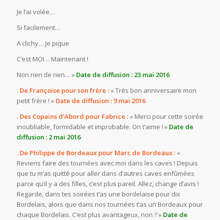
Je l’ai volée…
Si facilement…
A clichy… Je pique
C’est MOI… Maintenant !
Non rien de rien… »
Date de diffusion : 23 mai 2016
. De Françoise pour son frère :
« Très bon anniversaire mon
petit frère ! »
Date de diffusion : 9 mai 2016
. Des Copains d’Abord pour Fabrice :
« Merci pour cette soirée
inoubliable, formidable et improbable. On t’aime ! »
Date de
diffusion : 2 mai 2016
. De Philippe de Bordeaux pour Marc de Bordeaux :
«
Reviens faire des tournées avec moi dans les caves ! Depuis
que tu m’as quitté pour aller dans d’autres caves enfûmées
parce qu’il y a des filles, c’est plus pareil. Allez, change d’avis !
Regarde, dans tes soirées t’as une bordelaise pour dix
Bordelais, alors que dans nos tournées t’as un Bordeaux pour
chaque Bordelais. C’est plus avantageux, non ? »
Date de