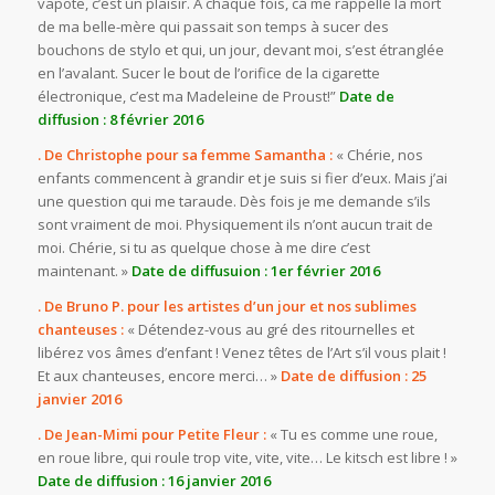
vapote, c’est un plaisir. A chaque fois, ca me rappelle la mort
de ma belle-mère qui passait son temps à sucer des
bouchons de stylo et qui, un jour, devant moi, s’est étranglée
en l’avalant. Sucer le bout de l’orifice de la cigarette
électronique, c’est ma Madeleine de Proust!”
Date de
diffusion : 8 février 2016
. De Christophe pour sa femme Samantha :
« Chérie, nos
enfants commencent à grandir et je suis si fier d’eux. Mais j’ai
une question qui me taraude. Dès fois je me demande s’ils
sont vraiment de moi. Physiquement ils n’ont aucun trait de
moi. Chérie, si tu as quelque chose à me dire c’est
maintenant. »
Date de diffusuion : 1er février 2016
. De Bruno P. pour les artistes d’un jour et nos sublimes
chanteuses :
« Détendez-vous au gré des ritournelles et
libérez vos âmes d’enfant ! Venez têtes de l’Art s’il vous plait !
Et aux chanteuses, encore merci… »
Date de diffusion : 25
janvier 2016
. De Jean-Mimi pour Petite Fleur :
« Tu es comme une roue,
en roue libre, qui roule trop vite, vite, vite… Le kitsch est libre ! »
Date de diffusion : 16 janvier 2016