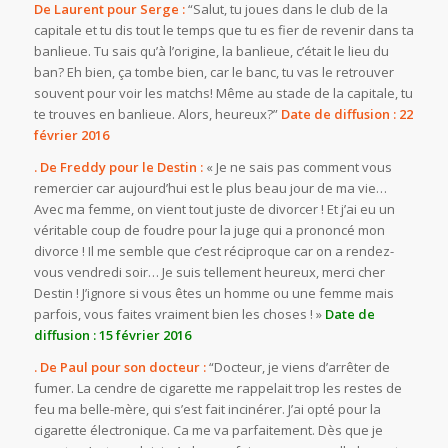
De Laurent pour Serge :
“Salut, tu joues dans le club de la
capitale et tu dis tout le temps que tu es fier de revenir dans ta
banlieue. Tu sais qu’à l’origine, la banlieue, c’était le lieu du
ban? Eh bien, ça tombe bien, car le banc, tu vas le retrouver
souvent pour voir les matchs! Même au stade de la capitale, tu
te trouves en banlieue. Alors, heureux?”
Date de diffusion : 22
février 2016
. De Freddy pour le Destin :
« Je ne sais pas comment vous
remercier car aujourd’hui est le plus beau jour de ma vie…
Avec ma femme, on vient tout juste de divorcer ! Et j’ai eu un
véritable coup de foudre pour la juge qui a prononcé mon
divorce ! Il me semble que c’est réciproque car on a rendez-
vous vendredi soir… Je suis tellement heureux, merci cher
Destin ! J’ignore si vous êtes un homme ou une femme mais
parfois, vous faites vraiment bien les choses ! »
Date de
diffusion : 15 février 2016
. De Paul pour son docteur :
“Docteur, je viens d’arrêter de
fumer. La cendre de cigarette me rappelait trop les restes de
feu ma belle-mère, qui s’est fait incinérer. J’ai opté pour la
cigarette électronique. Ca me va parfaitement. Dès que je