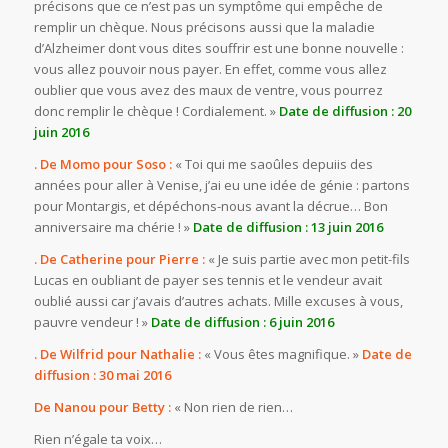
précisons que ce n’est pas un symptôme qui empêche de
remplir un chèque. Nous précisons aussi que la maladie
d’Alzheimer dont vous dites souffrir est une bonne nouvelle :
vous allez pouvoir nous payer. En effet, comme vous allez
oublier que vous avez des maux de ventre, vous pourrez
donc remplir le chèque ! Cordialement. »
Date de diffusion : 20
juin 2016
. De Momo pour Soso :
« Toi qui me saoûles depuiis des
années pour aller à Venise, j’ai eu une idée de génie : partons
pour Montargis, et dépéchons-nous avant la décrue… Bon
anniversaire ma chérie ! »
Date de diffusion : 13 juin 2016
. De Catherine pour Pierre :
« Je suis partie avec mon petit-fils
Lucas en oubliant de payer ses tennis et le vendeur avait
oublié aussi car j’avais d’autres achats. Mille excuses à vous,
pauvre vendeur ! »
Date de diffusion : 6 juin 2016
. De Wilfrid pour Nathalie :
« Vous êtes magnifique. »
Date de
diffusion : 30 mai 2016
De Nanou pour Betty :
« Non rien de rien…
Rien n’égale ta voix…