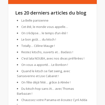
Les 20 derniers articles du blog
La Belle parisienne
Cet été, le monde vous appelle…
On s’éclipse… le temps d’un été !
Le bon goût…. du kitsch !
Totally… Céline Mauge !
Restez kitschs, ouverts et… Badass !
C’est lala NOUBA, avec nos divas préférées !
On vous a apporté… Le Bonbon !
Quand le kitsch se fait swing, avec
Sanseverino et Lise Cabaret !
On fête déjà l’été… grâce à Almée !
Du kitsch-hop sans IA… avec Thomas
Barbazan !
Chaussez votre Panama et écoutez Cyril Adda
!