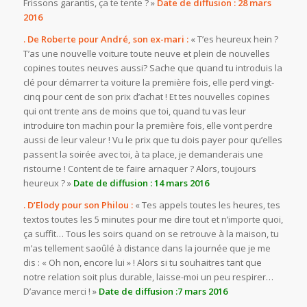
Frissons garantis, ça te tente ? »
Date de diffusion : 28 mars
2016
. De Roberte pour André, son ex-mari :
« T’es heureux hein ?
T’as une nouvelle voiture toute neuve et plein de nouvelles
copines toutes neuves aussi? Sache que quand tu introduis la
clé pour démarrer ta voiture la première fois, elle perd vingt-
cinq pour cent de son prix d’achat ! Et tes nouvelles copines
qui ont trente ans de moins que toi, quand tu vas leur
introduire ton machin pour la première fois, elle vont perdre
aussi de leur valeur ! Vu le prix que tu dois payer pour qu’elles
passent la soirée avec toi, à ta place, je demanderais une
ristourne ! Content de te faire arnaquer ? Alors, toujours
heureux ? »
Date de diffusion : 14 mars 2016
. D’Elody pour son Philou :
« Tes appels toutes les heures, tes
textos toutes les 5 minutes pour me dire tout et n’importe quoi,
ça suffit… Tous les soirs quand on se retrouve à la maison, tu
m’as tellement saoûlé à distance dans la journée que je me
dis : « Oh non, encore lui » ! Alors si tu souhaitres tant que
notre relation soit plus durable, laisse-moi un peu respirer…
D’avance merci ! »
Date de diffusion :7 mars 2016