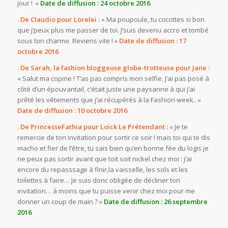
jour ! »
Date de diffusion : 24 octobre 2016
. De Claudio pour Lorelei :
« Ma poupoule, tu cocottes si bon
que j’peux plus me passer de toi. J’suis devenu accro et tombé
sous ton charme. Reviens vite ! »
Date de diffusion : 17
octobre 2016
. De Sarah, la fashion bloggeuse globe-trotteuse pour Jane :
« Salut ma copine ! T’as pas compris mon selfie. J’ai pas posé à
côté d’un épouvantail, c’était juste une paysanne à qui j’ai
prêté les vêtements que j’ai récupérés à la Fashion week.. »
Date de diffusion : 10 octobre 2016
. De PrincesseFathia pour Loïck Le Prétendant :
« Je te
remercie de ton invitation pour sortir ce soir ! mais toi qui te dis
macho et fier de l’être, tu sais bien qu’en bonne fée du logis je
ne peux pas sortir avant que toit soit nickel chez moi : j’ai
encore du repasssage à finir,la vaisselle, les sols et les
toilettes à faire… Je suis donc obligée de décliner ton
invitation… à moins que tu puisse venir chez moi pour me
donner un coup de main ? »
Date de diffusion : 26 septembre
2016