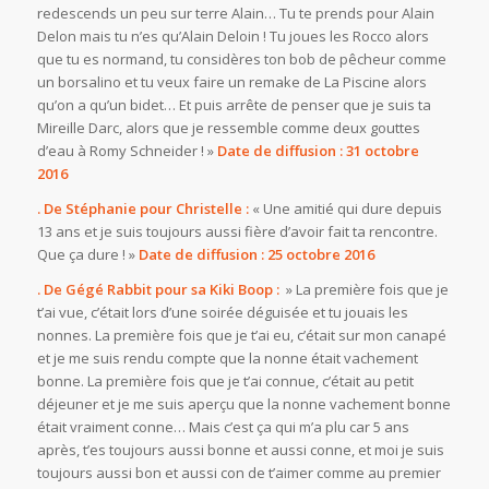
redescends un peu sur terre Alain… Tu te prends pour Alain
Delon mais tu n’es qu’Alain Deloin ! Tu joues les Rocco alors
que tu es normand, tu considères ton bob de pêcheur comme
un borsalino et tu veux faire un remake de La Piscine alors
qu’on a qu’un bidet… Et puis arrête de penser que je suis ta
Mireille Darc, alors que je ressemble comme deux gouttes
d’eau à Romy Schneider ! »
Date de diffusion : 31 octobre
2016
. De Stéphanie pour Christelle :
« Une amitié qui dure depuis
13 ans et je suis toujours aussi fière d’avoir fait ta rencontre.
Que ça dure ! »
Date de diffusion : 25 octobre 2016
. De Gégé Rabbit pour sa Kiki Boop :
» La première fois que je
t’ai vue, c’était lors d’une soirée déguisée et tu jouais les
nonnes. La première fois que je t’ai eu, c’était sur mon canapé
et je me suis rendu compte que la nonne était vachement
bonne. La première fois que je t’ai connue, c’était au petit
déjeuner et je me suis aperçu que la nonne vachement bonne
était vraiment conne… Mais c’est ça qui m’a plu car 5 ans
après, t’es toujours aussi bonne et aussi conne, et moi je suis
toujours aussi bon et aussi con de t’aimer comme au premier