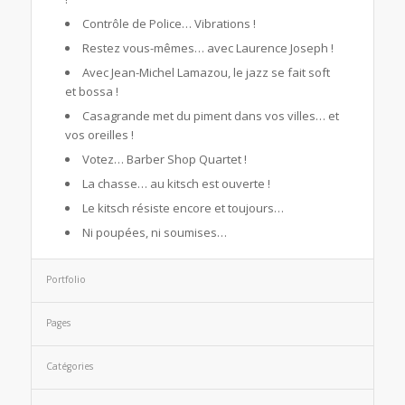
Contrôle de Police… Vibrations !
Restez vous-mêmes… avec Laurence Joseph !
Avec Jean-Michel Lamazou, le jazz se fait soft
et bossa !
Casagrande met du piment dans vos villes… et
vos oreilles !
Votez… Barber Shop Quartet !
La chasse… au kitsch est ouverte !
Le kitsch résiste encore et toujours…
Ni poupées, ni soumises…
Portfolio
Pages
Catégories