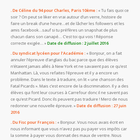
. De Céline du 94 pour Charles, Paris 10ème :
« Tu fais quoi ce
soir ? On peut se liker en vrai autour d’un verre, histoire de
faire un break d’une heure…et de lâcher les followers et les
amis facebook…sauf si tu préfères un snapshat de plus
chacun dans son canapé… C’est toi qui vois ! Réponse
correcte exigée… »
Date de diffusion : 2 juillet 2016
. Du syndicat lycéen pour l’Académie :
« Bonjour, on a fait
annuler l’épreuve d’anglais du bac parce que des élèves
n’étaient jamais allés à New York et ne savaient pas ce qu’est
Manhattan. Là, vous refaites l’épreuve et il y a encore un
problème. Dans le texte à traduire, on lit « une chanson des
Fatal Picards ». Mais c’est encore de la discrimination. Il y a des
élèves qui font leur courses à Carrefour donc il ne savent pas
ce qu’est Picard. Donc ils peuvent pas traduire ! Merci de nous
redonner une nouvelle épreuve. »
Date de diffusion : 27 juin
2016
. Du Fisc pour François :
« Bonjour. Vous nous avais écrit en
nous informant que vous n’avez pas pu payer vos impôts car
la somme à payer vous donnait des maux de ventre. Nous