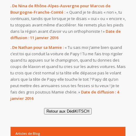
. De Nina de Rhône-Alpes-Auvergne pour Marcus de
Bourgogne-Franche-Comté :
« Quand je te disais « non », tu
continuais, tandis que lorsque je te disais « oui » ou « encore »,
tu stoppais avant même d’accélérer. Ne remets plus les pieds
dans la région avant d’avoir vu un orthophoniste ! »
Date de
diffusion : 11 janvier 2016
. De Nathan pour sa Mamie :
« Tu sais moi j’aime bien quand
c’est toi qui conduit la voiture de Papy ! Tu me fais trop rigoler
quand tu appuies sur le champignon, quand tu donnes des
coups de klaxon et quand tu cries sur les autres voitures. Mais
tu crois que c’est normal si ta tête elle dépasse pas le volant
alors que la tête de Papy elle touche le toit ? Papy dit qu’on
peut mettre des annuaires sous tes fesses si tu veux ! Je te
fais des gros poutous Mamie chérie. »
Date de diffusion : 4
janvier 2016
Retour aux DédiKITSCH
Articles de Blog