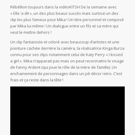
Rébéllion toujours dans la vidéoKITSH De la semaine avec
« Elle ‘a dit », un des plus beaux succès mais surtout un des
clip les plus fameux pour Mika ! Un titre personnel et composé
par Mika lui même ! Un dialogue entre un fils et sa mère qui
veut le mettre dehors !
Un clip fantaisiste et coloré avec beaucoup d’artistes et une
pointure cachée derrière la caméra, la réalisatrice Kinga Burza
connu pour ses clips notamment celui de Katy Perry « I kissed
a girl ». Mika n’apparait pas mais on peut reconnaitre le visage
de Fanny Ardent (qui joue le rôle de la mère de famille). Un
enchainement de personnages dans un joli décor retro. C’est
frais et ça reste dans la tête !