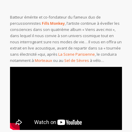
Batteur émérite et co-fondateur du fameux duo de
percussionnistes
Fills Monkey
, l’artiste continue à éveiller les
consciences dans son quatrième album « Viens avec moi »,
dans lequel il nous convie à son univers cosmique tout en
nous interrogeant sure nos modes de vie… Il vous en offira un
extrait en live acoustique, avant de repartir dans sa « tournée
sans électricité »qui, après
La Scene Parisienne
, le conduira
notamment à
Morteaux
ou au
Sel de Sèvres
à vélo…