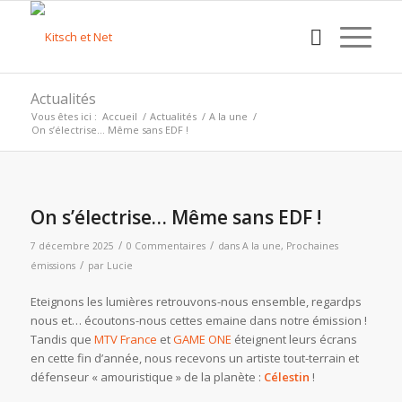
Actualités
Vous êtes ici :
Accueil
/
Actualités
/
A la une
/
On s’électrise… Même sans EDF !
On s’électrise… Même sans EDF !
/
/
7 décembre 2025
0 Commentaires
dans
A la une
,
Prochaines
/
émissions
par
Lucie
Eteignons les lumières retrouvons-nous ensemble, regardps
nous et… écoutons-nous cettes emaine dans notre émission !
Tandis que
MTV France
et
GAME ONE
éteignent leurs écrans
en cette fin d’année, nous recevons un artiste tout-terrain et
défenseur « amouristique » de la planète :
Célestin
!