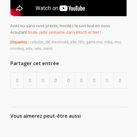
Avec ou sans cvos prents, montez le son tout en nous
écoutant
toute cette semaine dans Kitsch et Net !
Etiquettes :
celestin
,
dit
,
électricité
,
elle
,
fills
,
gameone
,
mika
,
moi
,
monkey
,
mtv
,
velo
,
viens
Partager cet entrée
Vous aimerez peut-être aussi