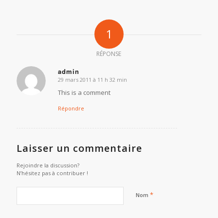
1
RÉPONSE
admin
29 mars 2011 à 11 h 32 min
d
it :
This is a comment
Répondre
Laisser un commentaire
Rejoindre la discussion?
N’hésitez pas à contribuer !
*
Nom