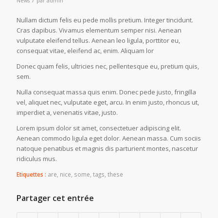
News
par
admin
Nullam dictum felis eu pede mollis pretium. Integer tincidunt.
Cras dapibus. Vivamus elementum semper nisi. Aenean
vulputate eleifend tellus. Aenean leo ligula, porttitor eu,
consequat vitae, eleifend ac, enim. Aliquam lor
Donec quam felis, ultricies nec, pellentesque eu, pretium quis,
sem.
Nulla consequat massa quis enim. Donec pede justo, fringilla
vel, aliquet nec, vulputate eget, arcu. In enim justo, rhoncus ut,
imperdiet a, venenatis vitae, justo.
Lorem ipsum dolor sit amet, consectetuer adipiscing elit.
Aenean commodo ligula eget dolor. Aenean massa. Cum sociis
natoque penatibus et magnis dis parturient montes, nascetur
ridiculus mus.
Etiquettes :
are
,
nice
,
some
,
tags
,
these
Partager cet entrée