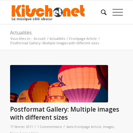
Actualités
Vous êtes ici :
Accueil
/
Actualités
/
Frontpage Article
/
Postformat Gallery: Multiple images with different sizes
Postformat Gallery: Multiple images
with different sizes
/
/
17 février 2011
1 Commentaire
dans
Frontpage Article
,
Images
,
/