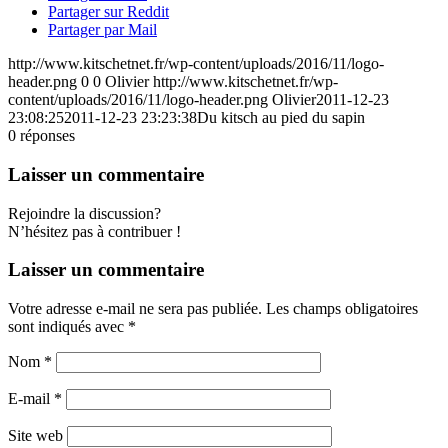
Partager sur Reddit
Partager par Mail
http://www.kitschetnet.fr/wp-content/uploads/2016/11/logo-
header.png
0
0
Olivier
http://www.kitschetnet.fr/wp-
content/uploads/2016/11/logo-header.png
Olivier
2011-12-23
23:08:25
2011-12-23 23:23:38
Du kitsch au pied du sapin
0
réponses
Laisser un commentaire
Rejoindre la discussion?
N’hésitez pas à contribuer !
Laisser un commentaire
Votre adresse e-mail ne sera pas publiée.
Les champs obligatoires
sont indiqués avec
*
Nom
*
E-mail
*
Site web