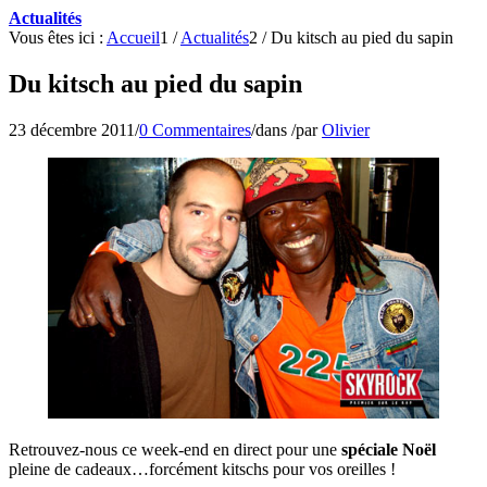
Actualités
Vous êtes ici :
Accueil
1
/
Actualités
2
/
Du kitsch au pied du sapin
Du kitsch au pied du sapin
23 décembre 2011
/
0 Commentaires
/
dans
/
par
Olivier
Retrouvez-nous ce week-end en direct pour une
spéciale Noël
pleine de cadeaux…forcément kitschs pour vos oreilles !