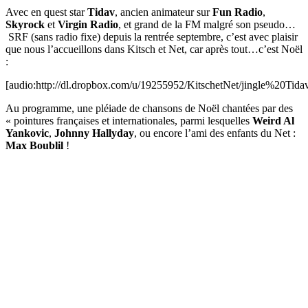
Avec en quest star
Tidav
, ancien animateur sur
Fun Radio
,
Skyrock
et
Virgin Radio
, et grand de la FM malgré son pseudo…
SRF (sans radio fixe) depuis la rentrée septembre, c’est avec plaisir
que nous l’accueillons dans Kitsch et Net, car après tout…c’est Noël
:
[audio:http://dl.dropbox.com/u/19255952/KitschetNet/jingle%20Ti
Au programme, une pléiade de chansons de Noël chantées par des
« pointures françaises et internationales, parmi lesquelles
Weird Al
Yankovic
,
Johnny Hallyday
, ou encore l’ami des enfants du Net :
Max Boublil
!