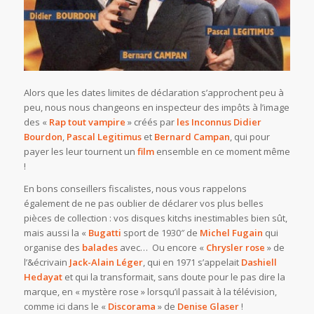
Alors que les dates limites de déclaration s’approchent peu à
peu, nous nous changeons en inspecteur des impôts à l’image
des «
Rap tout vampire
» créés par
les Inconnus
Didier
Bourdon
,
Pascal Legitimus
et
Bernard Campan
, qui pour
payer les leur tournent un
film
ensemble en ce moment même
!
En bons conseillers fiscalistes, nous vous rappelons
également de ne pas oublier de déclarer vos plus belles
pièces de collection : vos disques kitchs inestimables bien sût,
mais aussi la «
Bugatti
sport de 1930″ de
Michel Fugain
qui
organise des
balades
avec… Ou encore «
Chrysler rose
» de
l’&écrivain
Jack-Alain Léger
, qui en 1971 s’appelait
Dashiell
Hedayat
et qui la transformait, sans doute pour le pas dire la
marque, en « mystère rose » lorsqu’il passait à la télévision,
comme ici dans le «
Discorama
» de
Denise Glaser
!