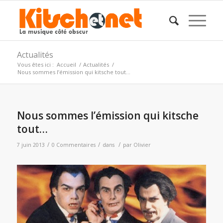
Actualités
Vous êtes ici :
Accueil
/
Actualités
/
Nous sommes l’émission qui kitsche tout…
Nous sommes l’émission qui kitsche
tout…
/
/
/
7 juin 2013
0 Commentaires
dans
par
Olivier