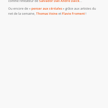
comme l’imitateur de
Salvador Dali André Daïck
…
Ou encore de «
penser aux céréales
» grâce aux artistes du
net de la semaine,
Thomas Voine
et
Flavie Froment
!