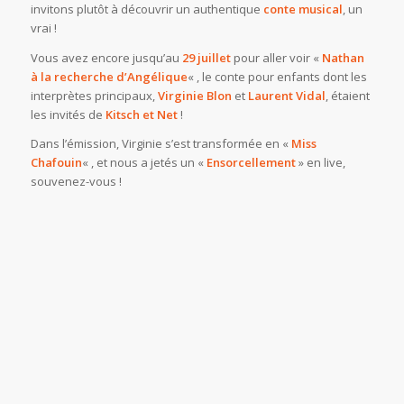
invitons plutôt à découvrir un authentique
conte musical
, un
vrai !
Vous avez encore jusqu’au
29 juillet
pour aller voir «
Nathan
à la recherche d’Angélique
« , le conte pour enfants dont les
interprètes principaux,
Virginie Blon
et
Laurent Vidal
, étaient
les invités de
Kitsch et Net
!
Dans l’émission, Virginie s’est transformée en «
Miss
Chafouin
« , et nous a jetés un «
Ensorcellement
» en live,
souvenez-vous !