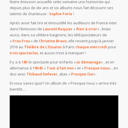
Notre émission accueille cette semaine une humoriste qui
depuis plus de dix ans et six albums nous fait découvrir ses
talents de chanteuse :
Sophie Forte
!
Après avoir fait rire et émoustillé les auditeurs de France inter
dans l’émission de
Laurent Ruquier
«
Rien à cirer
« , lmais
aussi, dans sa célèbre baignoire, les téléspectateurs de
«
Frou Frou
» de
Christine Bravo
, elle revient jusqu’à janvier
2016 au
Théâtre de L’Essaïon
à Paris
chaque mercredi
pour
trois spectacles
, et aucun n’est à manquer !
Il y a à
18h
le spectacle pour enfants «
Je démanage
« , et en
alternance à
19h45
«
Tout-à fait moi
» et «
Presque nous
« , en
duo avec
Thibaud Defever
, alias «
Presque Oui
« .
Et vous savez quoi? Un album de « Presque nous » arrive très
bientôt…