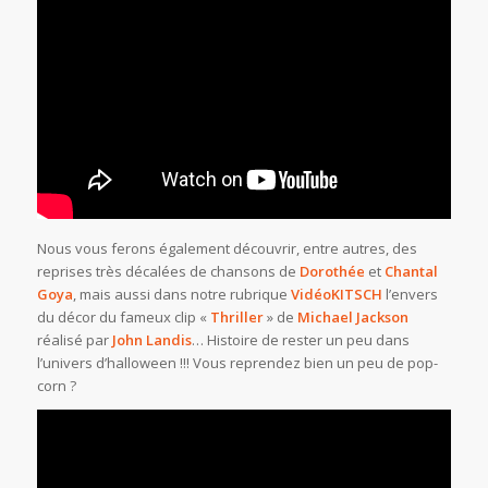
Nous vous ferons également découvrir, entre autres, des
reprises très décalées de chansons de
Dorothée
et
Chantal
Goya
, mais aussi dans notre rubrique
VidéoKITSCH
l’envers
du décor du fameux clip «
Thriller
» de
Michael Jackson
réalisé par
John Landis
… Histoire de rester un peu dans
l’univers d’halloween !!! Vous reprendez bien un peu de pop-
corn ?