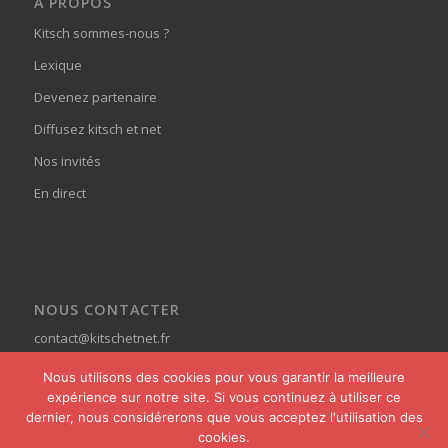
À PROPOS
Kitsch sommes-nous ?
Lexique
Devenez partenaire
Diffusez kitsch et net
Nos invités
En direct
NOUS CONTACTER
contact@kitschetnet.fr
Nous utilisons des cookies pour vous garantir la meilleure
expérience sur notre site. Si vous continuez à utiliser ce
dernier, nous considérerons que vous acceptez l'utilisation des
cookies.