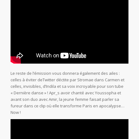
Le reste de l’émission vous donnera également des ailes :
celles à éviter deTwitter déctite par Stromae dans Carmen et
celles, invisibles, d’Indila et sa voix incroyable pour son tube
« Dernière danse » ! Apr_s avoir chanté avec Youssopha et
avant son duo avec Amir, la jeune femme faisait parler sa
fureur dans ce clip où elle transforme Paris en apocalypse…
Now !