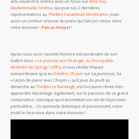
arts visuel et le cinéma avec un focus sur
Alice Guy,
Mademoiselle Cinéma
, qui joue ses 2 dernières
représentations au
Théâtre Funambule Montmartre
, mais
aussi un conteur virtuose du piano qui fait son retour dans
notre émission :
Pascal Amoyel
!
Après nous avoir raconté l’histoire extraordinaire de son
maître dans »
Le pianiste aux 50 doigts, ou l’incroyable
destinée de György Cziffra
, il nous révèle l’impact
extraordinaire qu’a eu
Frédéric Chopin
sur sa jeunesse. Sa
« Leçon de piano avec Chopin », qu’il joue du jeudi au
dimanche au
Théâtre Le Ranelagh
, est l’occasion rêvée d’en
apprendre davantage, également, sur le parcours de ce grand
compositeur; classique qui transmettait son art de façon bien
particulière… Ce spectacle didactique et passionnant, notre
invité le fera vivre dans notre émission !