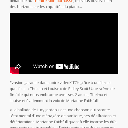
dimanche au
Théâtre Montparnasse
, qui vous ouvrira bien
des horizons sur les capacités du piano…
Evasion garantie dans notre videoKITCH grâce à un film, et
quel film : « Thelma et Louise » de Ridley Scott ! Une scène de
fin folle qui nous embraque avec ses 2 amies, Thelma et
Louise et évidemment la voix de Marianne Faithfull !
« La ballade de Lucy Jordan » est une chanson qui raconte
l’état mental d’une ménagère de banlieue, ses désillusions et
détériorations. Marianne Faithfull quant à elle incarne les 60’s
avec cette voix incroyable, « l’aristocrate du rock » comme on