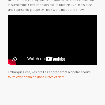
la surnomme. Cette chanson est un tube en 1979 mais aussi
une reprise du groupe Dr Hook & the médecine show.
Embarquez vite, vos oreilles apprécieront à npotre écoute
toute cette semaine dans Kitsch et Net !