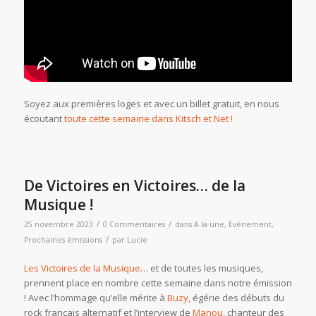
Soyez aux premières loges et avec un billet gratuit, en nous
écoutant
toute cette semaine dans Kitsch et Net !
De Victoires en Victoires… de la
Musique !
/
/
25 novembre 2023
0 Commentaires
dans
A la une
,
Evénement
,
/
Prochaines émissions
par
Lucie
Les Victoires de la Musique
… et de toutes les musiques,
prennent place en nombre cette semaine dans notre émission
! Avec l’hommage qu’elle mérite à
Buzy
, égérie des débuts du
rock français alternatif et l’interview de
Manou
, chanteur des