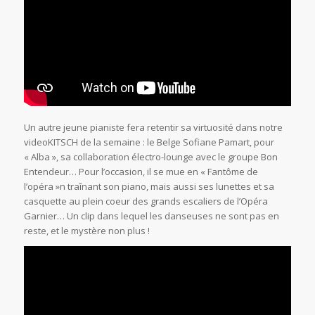
Un autre jeune pianiste fera retentir sa virtuosité dans notre
videoKITSCH de la semaine : le Belge Sofiane Pamart, pour
« Alba », sa collaboration électro-lounge avec le groupe Bon
Entendeur… Pour l’occasion, il se mue en « Fantôme de
l’opéra »n traînant son piano, mais aussi ses lunettes et sa
casquette au plein coeur des grands escaliers de l’Opéra
Garnier… Un clip dans lequel les danseuses ne sont pas en
reste, et le mystère non plus !