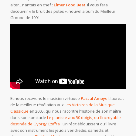
alter…nantais en chef :
Elmer Food Beat
. Il vous fera
découvrir « le bruit des potes », nouvel album du Meilleur
Groupe de 1991 !
Et nous recevons le musicien virtuose
Pascal Amoyel
, lauréat
de la meilleue révélation aux
Les Victoires de la Musique
Classique
en 2005, qui nous racontre l’histoire de son maître
dans son spectacle
Le pianiste aux 50 doigts, ou l’incroyable
destinée de György Cziffra
! Un récit éblouissant qu’il livre
avec son instrument les jeudis vendredis, samedis et