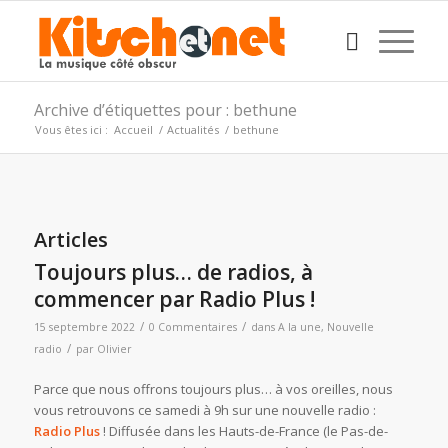
Archive d’étiquettes pour : bethune
Vous êtes ici :
Accueil
/
Actualités
/
bethune
Articles
Toujours plus… de radios, à
commencer par Radio Plus !
/
/
15 septembre 2022
0 Commentaires
dans
A la une
,
Nouvelle
/
radio
par
Olivier
Parce que nous offrons toujours plus… à vos oreilles, nous
vous retrouvons ce samedi à 9h sur une nouvelle radio :
Radio Plus
! Diffusée dans les Hauts-de-France (le Pas-de-