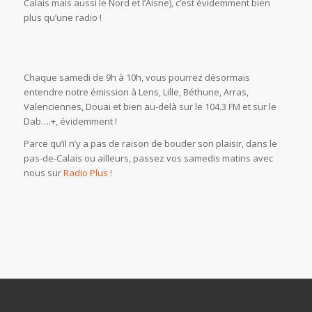
Calais mais aussi le Nord et l’Aisne), c’est évidemment bien
plus qu’une radio !
Chaque samedi de 9h à 10h, vous pourrez désormais
entendre notre émission à Lens, Lille, Béthune, Arras,
Valenciennes, Douai et bien au-delà sur le 104.3 FM et sur le
Dab….+, évidemment !
Parce qu’il n’y a pas de raison de bouder son plaisir, dans le
pas-de-Calais ou ailleurs, passez vos samedis matins avec
nous sur
Radio Plus !