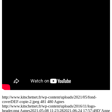
http://www.kitschetnet.fr/wp-content/uploads/2021/05/fond-
coverDEF-copie-2.jpeg
481
480
Agnes
http://www.kitschetnet.fr/wp-content/uploads/2016/11/logo-
header.png
Agnes
2021-05-08 11:23:28
2021-06-24 17:57:49
D’Anne