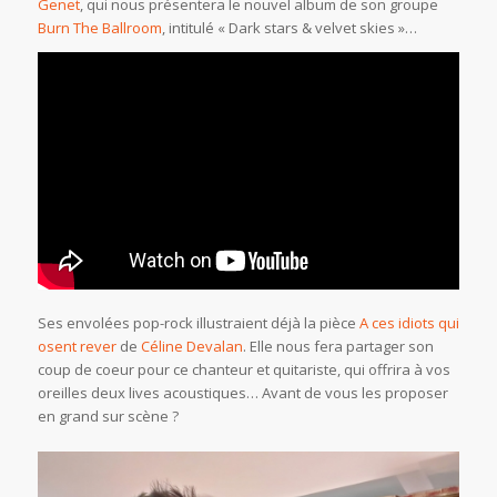
Genet
, qui nous présentera le nouvel album de son groupe
Burn The Ballroom
, intitulé « Dark stars & velvet skies »…
Ses envolées pop-rock illustraient déjà la pièce
A ces idiots qui
osent rever
de
Céline
Devalan
. Elle nous fera partager son
coup de coeur pour ce chanteur et quitariste, qui offrira à vos
oreilles deux lives acoustiques… Avant de vous les proposer
en grand sur scène ?