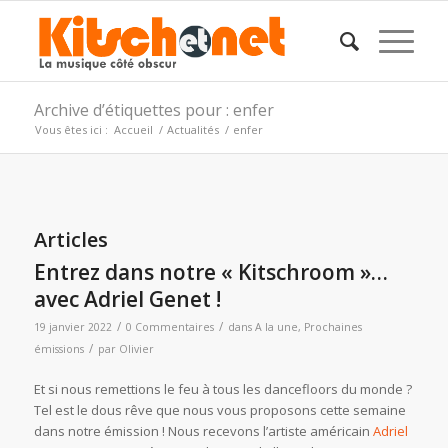
Archive d’étiquettes pour : enfer
Vous êtes ici :
Accueil
/
Actualités
/
enfer
Articles
Entrez dans notre « Kitschroom »…
avec Adriel Genet !
/
/
19 janvier 2022
0 Commentaires
dans
A la une
,
Prochaines
/
émissions
par
Olivier
Et si nous remettions le feu à tous les dancefloors du monde ?
Tel est le dous rêve que nous vous proposons cette semaine
dans notre émission ! Nous recevons l’artiste américain
Adriel