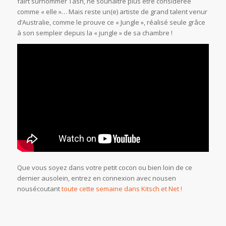
fairt surnommer Tash, ne souhaitre plus être considérée
comme « elle »… Mais reste un(e) artiste de grand talent venur
d’Australie, comme le prouve ce « Jungle », réalisé seule grâce
à son sempleir depuis la « jungle » de sa chambre !
Que vous soyez dans votre petit cocon ou bien loin de ce
dernier ausolein, entrez en connexion avec nousen
nousécoutant
toute cette semaine dans Kitsch et Net !