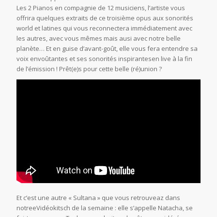
Les 2 Pianos en compagnie de 12 musiciens, l’artiste vous
offrira quelques extraits de ce troisième opus aux sonorités
world et latines qui vous reconnectera immédiatement avec
les autres, avec vous mêmes mais ausi avec notre belle
planète… Et en guise d’avant-goût, elle vous fera entendre sa
voix envoûtantes et ses sonorités inspirantesen live à la fin
de l’émission ! Prêt(e)s pour cette belle (ré)union ?
Et c’est une autre « Sultana » que vous retrouveaz dans
notreeVidéokitsch de la semaine : elle s’appelle Natacha, se