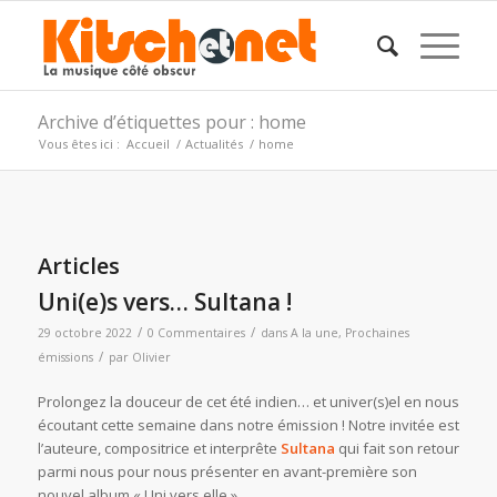
Archive d’étiquettes pour : home
Vous êtes ici :
Accueil
/
Actualités
/
home
Articles
Uni(e)s vers… Sultana !
/
/
29 octobre 2022
0 Commentaires
dans
A la une
,
Prochaines
/
émissions
par
Olivier
Prolongez la douceur de cet été indien… et univer(s)el en nous
écoutant cette semaine dans notre émission ! Notre invitée est
l’auteure, compositrice et interprête
Sultana
qui fait son retour
parmi nous pour nous présenter en avant-première son
nouvel album « Uni vers elle ».