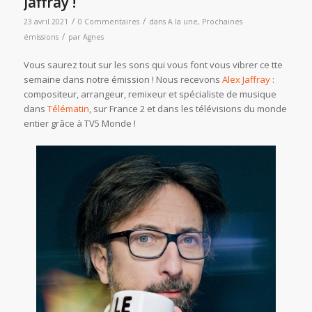
Jaffray !
/
/
23 avril 2021
0 Commentaires
dans
A la une
,
Prochaines
/
émissions
par
Agnes
Vous saurez tout sur les sons qui vous font vous vibrer ce tte
semaine dans notre émission ! Nous recevons
Alex Jaffray
:
compositeur, arrangeur, remixeur et spécialiste de musique
dans
Télématin
, sur France 2 et dans les télévisions du monde
entier grâce à TV5 Monde !