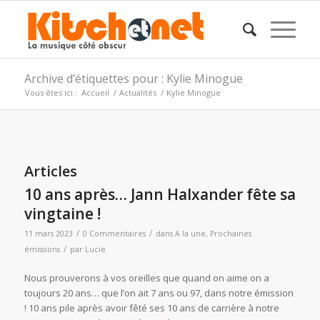
Archive d’étiquettes pour : Kylie Minogue
Vous êtes ici :
Accueil
/
Actualités
/
Kylie Minogue
Articles
10 ans après… Jann Halxander fête sa
vingtaine !
/
/
11 mars 2023
0 Commentaires
dans
A la une
,
Prochaines
/
émissions
par
Lucie
Nous prouverons à vos oreilles que quand on aime on a
toujours 20 ans… que l’on ait 7 ans ou 97, dans notre émission
! 10 ans pile après avoir fêté ses 10 ans de carrière à notre