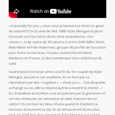
« Especially for you », nous vous proposerons envin en guise
de videoKITSCH LE slow de l’été 1988 ! Kylie Minogue et Jason
Donovan sont les héros d’une série Australienne « les
voisins », soap opéra de 38 saisons !). Le trio SAW (Mike Stock,
Matt Aitken et Pete Waterman; groupe UK) profite de l’occasion
pour écrire ce morceau ! Un peu comme Elsa et Glenn
Medeiros en France, ce duo romatnique nous séduit tout de
suite.
Quand Jason Donovan arrive à la fin du 1er couplet de Kylie
Minogue, qui passe ses auditions, ils ne font que se
répondrent par des « together », « show you »… Il lui dit qu’elle
a changé sa vie, elle lui répond qu’il lui a montré le chemin…!
Du chamallow au bonbon rose en passant par la guimauve on
est vite séduit par ces amoureux et cette chanson est un
carton !! Ils ont tous les deux 20 ans quand ils chantent ce
morceau et tournent ce clip. Ils se retrouveront 30 ans plus
tard, en 2018, lors d’un concert de Kylie Minogue sur scène