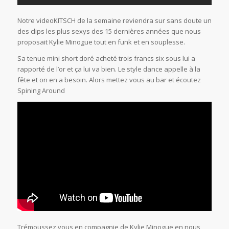
Notre videoKITSCH de la semaine reviendra sur sans doute un
des clips les plus sexys des 15 dernières années que nous
proposait Kylie Minogue tout en funk et en souplesse.
Sa tenue mini short doré acheté trois francs six sous lui a
rapporté de l’or et ça lui va bien. Le style dance appelle à la
fête et on en a besoin. Alors mettez vous au bar et écoutez
Spining Around
Trémoussez vous en compagnie de Kylie Minogue en nous