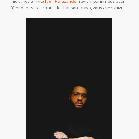
micro, notre invité
Jann Halexander
revient parmi nous pour
fêter donc ses… 20 ans de chanson. Bravo, vous avez suivi !