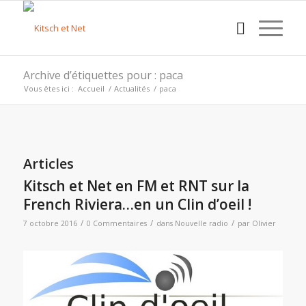
Archive d’étiquettes pour : paca
Vous êtes ici :
Accueil
/
Actualités
/
paca
Articles
Kitsch et Net en FM et RNT sur la
French Riviera…en un Clin d’oeil !
/
/
/
7 octobre 2016
0 Commentaires
dans
Nouvelle radio
par
Olivier