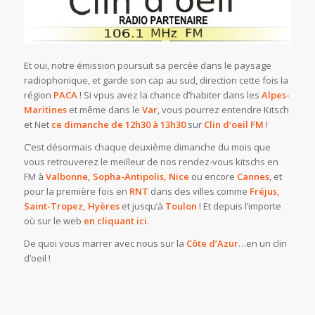
Et oui, notre émission poursuit sa percée dans le paysage
radiophonique, et garde son cap au sud, direction cette fois la
région
PACA
! Si vpus avez la chance d’habiter dans les
Alpes-
Maritines
et même dans le
Var
, vous pourrez entendre Kitsch
et Net
ce dimanche de 12h30 à 13h30
sur
Clin d’oeil FM
!
C’est désormais chaque deuxième dimanche du mois que
vous retrouverez le meilleur de nos rendez-vous kitschs en
FM à
Valbonne, Sopha-Antipolis, Nice
ou encore
Cannes
, et
pour la première fois en
RNT
dans des villes comme
Fréjus,
Saint-Tropez, Hyères
et jusqu’à
Toulon
! Et depuis l’importe
où sur le web
en cliquant ici
.
De quoi vous marrer avec nous sur la
Côte d’Azur
…en un clin
d’oeil !