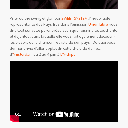
Pilier du trio swing et glamour
SWEET SYSTEM
, l’inoubliable
représentante des Pays-Bas dans l’émission
Union Libre
nous
dira tout sur cette parenthèse scénique foisinnaite, touchante
et déjantée, dans laquelle elle vous fait également découvrir
les trésors de la chanson réaliste de son pays ! De quoi vous
donner envie d’aller applaudir cette drôle de dame…
d’
Amsterdam
du 2 au 4 juin à
L’Archipel
…