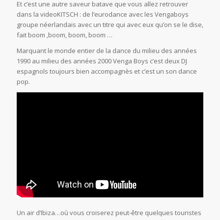
Et c’est une autre saveur batave que vous allez retrouver
dans la videoKITSCH : de l’eurodance avec les Vengaboys
groupe néerlandais avec un titre qui avec eux qu’on se le dise,
fait boom ,boom, boom, boom …
Marquant le monde entier de la dance du milieu des années
1990 au milieu des années 2000 Venga Boys c’est deux DJ
espagnols toujours bien accompagnès et c’est un son dance
pop.
Un air d’Ibiza…où vous croiserez peut-être quelques touristes