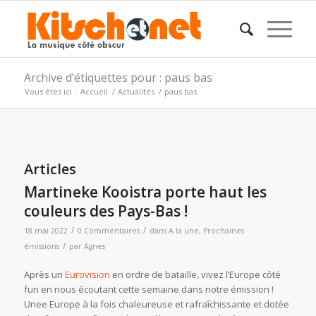
Archive d’étiquettes pour : paus bas
Vous êtes ici :
Accueil
/
Actualités
/
paus bas
Articles
Martineke Kooistra porte haut les
couleurs des Pays-Bas !
/
/
18 mai 2022
0 Commentaires
dans
A la une
,
Prochaines
/
émissions
par
Agnes
Après un
Eurovision
en ordre de bataille, vivez l’Europe côté
fun en nous écoutant cette semaine dans notre émission !
Unee Europe à la fois chaleureuse et rafraîchissante et dotée