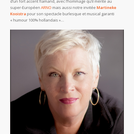
d’un fort accent flamand, avec l’hommage qu’il mérite au
super-Européen
ARNO
mais aussi notre invitée
Martineke
Kooistra
pour son spectacle burlesque et musical garanti
« humour 100% hollandais »…