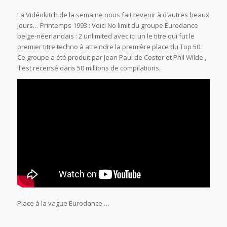
La Vidéokitch de la semaine nous fait revenir à d’autres beaux
jours… Printemps 1993 : Voici No limit du groupe Eurodance
belge-néerlandais : 2 unlimited avec ici un le titre qui fut le
premier titre techno à atteindre la première place du Top 50.
Ce groupe a été produit par Jean Paul de Coster et Phil Wilde ,
il est recensé dans 50 millions de compilations.
Place à la vague Eurodance …