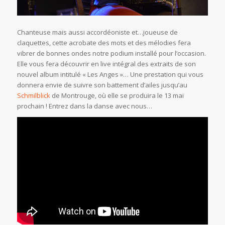
Chanteuse mais aussi accordéoniste et…joueuse de
claquettes, cette acrobate des mots et des mélodies fera
vibrer de bonnes ondes notre podium installé pour l’occasion.
Elle vous fera découvrir en live intégral des extraits de son
nouvel album intitulé « Les Anges »… Une prestation qui vous
donnera envie de suivre son battement d’ailes jusqu’au
Schmilblick
de Montrouge, où elle se produira le 13 mai
prochain ! Entrez dans la danse avec nous…