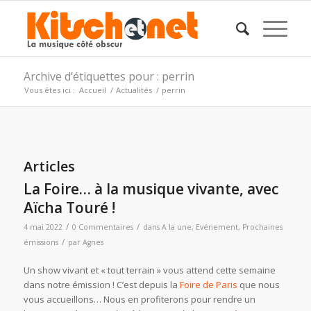
Archive d’étiquettes pour : perrin
Vous êtes ici :
Accueil
/
Actualités
/
perrin
Articles
La Foire… à la musique vivante, avec
Aïcha Touré !
/
/
4 mai 2022
0 Commentaires
dans
A la une
,
Evénement
,
Prochaines
/
émissions
par
Agnes
Un show vivant et « tout terrain » vous attend cette semaine
dans notre émission ! C’est depuis la
Foire de Paris
que nous
vous accueillons… Nous en profiterons pour rendre un