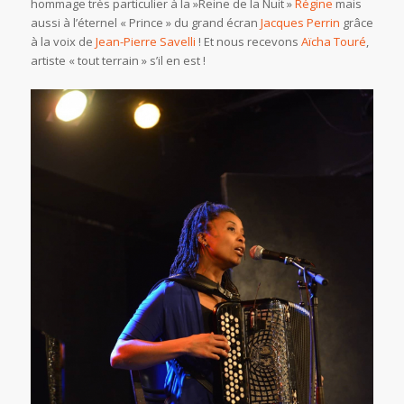
hommage très particulier à la »Reine de la Nuit »
Régine
mais
aussi à l’éternel « Prince » du grand écran
Jacques Perrin
grâce
à la voix de
Jean-Pierre Savelli
! Et nous recevons
A
ï
c
h
a
T
o
u
r
é
,
artiste « tout terrain » s’il en est !