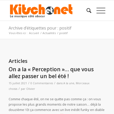
Archive d’étiquettes pour : positif
Vous êtes ici :
Accueil
/
Actualités
/
positif
Articles
On a la « Perception »… que vous
allez passer un bel été !
/
/
15 juillet 2021
0 Commentaires
dans
A la une
,
Morceaux
/
choisis
par
Olivier
Comme chaque été, on ne se quitte pas comme ça : on vous
propose les plus grands moments de notre saison… déjà la
douzième ! Et ça commence avec un live inédit funky en diable