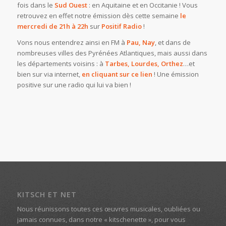
fois dans le
Sud Ouest
: en Aquitaine et en Occitanie ! Vous
retrouvez en effet notre émission dès cette semaine
le
mercredi de 21h à 22h
sur
Positif Radio
!
Vons nous entendrez ainsi en FM à
Pau, Nay
, et dans de
nombreuses villes des Pyrénées Atlantiques, mais aussi dans
les départements voisins : à
Tarbes, Lourdes, Orthez
…et
bien sur via internet,
en cliquant sur ce lien
! Une émission
positive sur une radio qui lui va bien !
KITSCH ET NET
Nous réunissons toutes ces œuvres musicales, oubliées ou
jamais connues, dans notre « kitschenette », pour vous