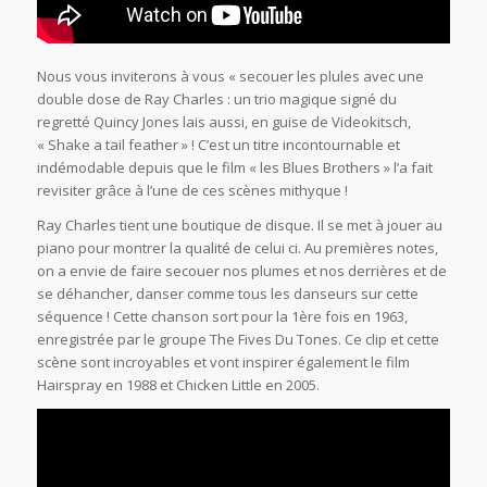
Nous vous inviterons à vous « secouer les plules avec une
double dose de Ray Charles : un trio magique signé du
regretté Quincy Jones lais aussi, en guise de Videokitsch,
« Shake a tail feather » ! C’est un titre incontournable et
indémodable depuis que le film « les Blues Brothers » l’a fait
revisiter grâce à l’une de ces scènes mithyque !
Ray Charles tient une boutique de disque. Il se met à jouer au
piano pour montrer la qualité de celui ci. Au premières notes,
on a envie de faire secouer nos plumes et nos derrières et de
se déhancher, danser comme tous les danseurs sur cette
séquence ! Cette chanson sort pour la 1ère fois en 1963,
enregistrée par le groupe The Fives Du Tones. Ce clip et cette
scène sont incroyables et vont inspirer également le film
Hairspray en 1988 et Chicken Little en 2005.