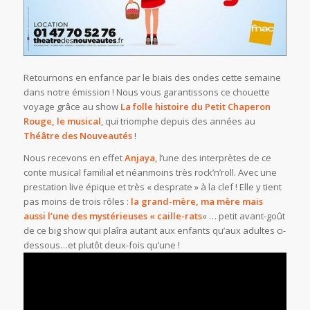
Retournons en enfance par le biais des ondes cette semaine
dans notre émission ! Nous vous garantissons ce chouette
voyage grâce au show
La folle histoire du Petit Chaperon
Rouge, le musical
, qui triomphe depuis des années au
Théâtre des Nouveautés
!
Nous recevons en effet
Anjaya
, l’une des interprètes de ce
conte musical familial et néanmoins très rock’n’roll. Avec une
prestation live épique et très « desprate » à la clef ! Elle y tient
pas moins de trois rôles :
la grand-mère, ma mère mais
aussi l’une des mystérieuses « caille-rats
« … petit avant-goût
de ce big show qui plaîra autant aux enfants qu’aux adultes ci-
dessous…et plutôt deux-fois qu’une !