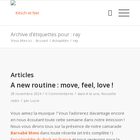
Archive d’étiquettes pour : ray
Vous êtes ici :
Accueil
/
Actualités
/
ray
Articles
A new routine : move, feel, love !
/
/
28 novembre 2024
0 Commentaires
dans
A la une
,
Nouvelle
/
radio
par
Lucie
Vous aimez la musique ? Vous l’adorerez davantage encore
en nous écoutant toute cette semaine dans notre émission !
Nous vous dirons tous sur la présence de notre camarade
Barnabé Mons
dans toute récente (et très complète ! )
Encyclopédie du Rock en France
et nous recevons pour la