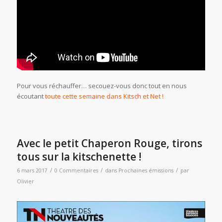
Pour vous réchauffer… secouez-vous donc tout en nous
écoutant
toute cette semaine dans Kitsch et Net !
Avec le petit Chaperon Rouge, tirons
tous sur la kitschenette !
/
/
/
6 mars 2017
0 Commentaires
dans
Prochaines émissions
par
Olivier