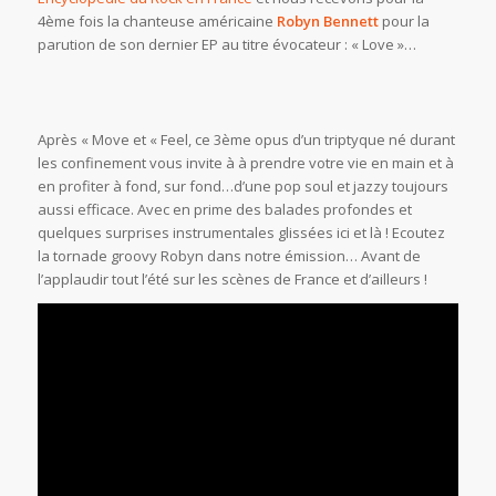
4ème fois la chanteuse américaine
Robyn Bennett
pour la
parution de son dernier EP au titre évocateur : « Love »…
Après « Move et « Feel, ce 3ème opus d’un triptyque né durant
les confinement vous invite à à prendre votre vie en main et à
en profiter à fond, sur fond…d’une pop soul et jazzy toujours
aussi efficace. Avec en prime des balades profondes et
quelques surprises instrumentales glissées ici et là ! Ecoutez
la tornade groovy Robyn dans notre émission… Avant de
l’applaudir tout l’été sur les scènes de France et d’ailleurs !