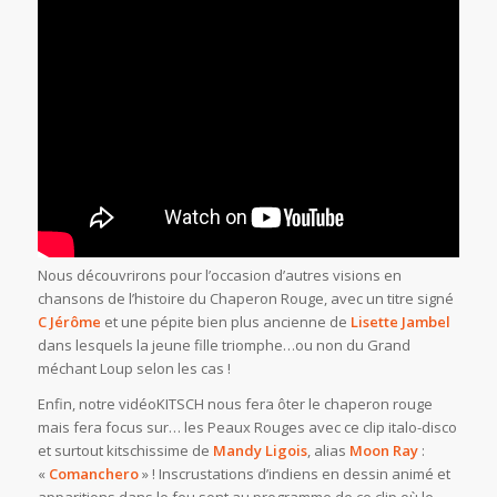
Nous découvrirons pour l’occasion d’autres visions en
chansons de l’histoire du Chaperon Rouge, avec un titre signé
C Jérôme
et une pépite bien plus ancienne de
Lisette Jambel
dans lesquels la jeune fille triomphe…ou non du Grand
méchant Loup selon les cas !
Enfin, notre vidéoKITSCH nous fera ôter le chaperon rouge
mais fera focus sur… les Peaux Rouges avec ce clip italo-disco
et surtout kitschissime de
Mandy Ligois
, alias
Moon Ray
:
«
Comanchero
» ! Inscrustations d’indiens en dessin animé et