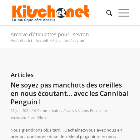
Archive d’étiquettes pour : sevran
Vous êtes ici :
Accueil
/
Actualités
/
sevran
Articles
Ne soyez pas manchots des oreilles
en nous écoutant… avec les Cannibal
Penguin !
/
/
12 juin 2021
0 Commentaires
dans
A la une
,
Prochaines
/
émissions
par
Olivier
Nous grandirons plus tard… Déchaînez-vous avec nous en
prenant une bonne dose de « Metal pingouin » en nous