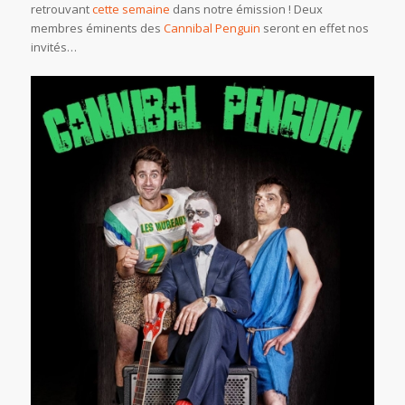
retrouvant
cette semaine
dans notre émission ! Deux
membres éminents des
Cannibal Penguin
seront en effet nos
invités…