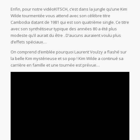
Enfin, pour notre vidéoKITSCH, c’est dans la jungle qu’une Kim
Wilde tourmentée vous attend avec son célèbre titre
Cambodia datant de 1981 qui est son quatrième single. Ce titre
avec son synthétiseur typique des années 80 a été plus
modeste qu’il aurait du être . D’aucuns auraient voulu plus
d’effets spéciaux…
On comprend d’emblée pourquoi Laurent Voulzy a flashé sur
la belle Kim mystérieuse et so pop ! Kim Wilde a continué sa
carrière en famille et une tournée est prévue…