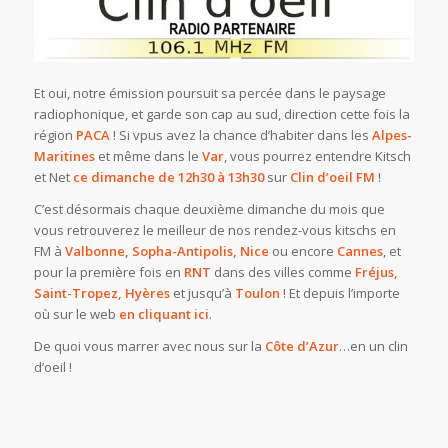
Et oui, notre émission poursuit sa percée dans le paysage
radiophonique, et garde son cap au sud, direction cette fois la
région
PACA
! Si vpus avez la chance d’habiter dans les
Alpes-
Maritines
et même dans le
Var
, vous pourrez entendre Kitsch
et Net
ce dimanche de 12h30 à 13h30
sur
Clin d’oeil FM
!
C’est désormais chaque deuxième dimanche du mois que
vous retrouverez le meilleur de nos rendez-vous kitschs en
FM à
Valbonne, Sopha-Antipolis, Nice
ou encore
Cannes
, et
pour la première fois en
RNT
dans des villes comme
Fréjus,
Saint-Tropez, Hyères
et jusqu’à
Toulon
! Et depuis l’importe
où sur le web
en cliquant ici
.
De quoi vous marrer avec nous sur la
Côte d’Azur
…en un clin
d’oeil !