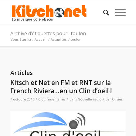
Archive d’étiquettes pour : toulon
Vous êtes ici :
Accueil
/
Actualités
/
toulon
Articles
Kitsch et Net en FM et RNT sur la
French Riviera…en un Clin d’oeil !
/
/
/
7 octobre 2016
0 Commentaires
dans
Nouvelle radio
par
Olivier