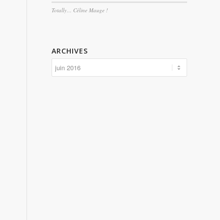
Totally… Céline Mauge !
ARCHIVES