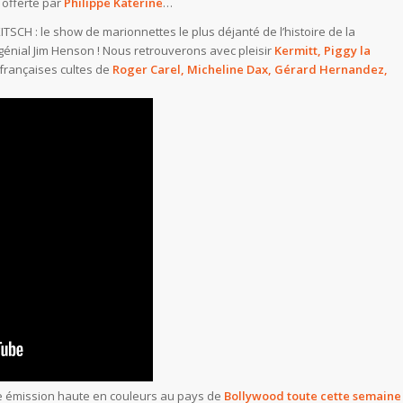
 offerte par
Philippe Katerine
…
CH : le show de marionnettes le plus déjanté de l’histoire de la
e génial Jim Henson ! Nous retrouverons avec pleisir
Kermitt, Piggy la
 françaises cultes de
Roger Carel, Micheline Dax, Gérard Hernandez,
 émission haute en couleurs au pays de
Bollywood
toute cette semaine