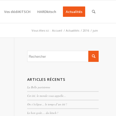
Vos dédiKITSCH
HARDkitsch
Actualités
Vous êtes ici :
Accueil
/
Actualités
/
2016
/
juin
ARTICLES RÉCENTS
La Belle parisienne
Cet été, le monde vous appelle…
On s’éclipse… le temps d’un été !
Le bon goût…. du kitsch !