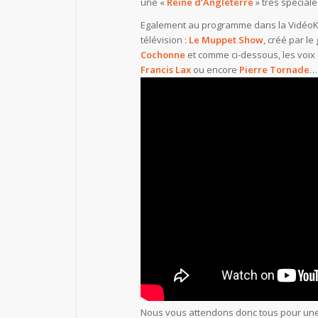
une «
Reine d’Angleterre
» très spéciale
Egalement au programme dans la VidéoKITS
télévision :
Le Muppet Show
, créé par l
Cochonne
et comme ci-dessous, les voix
Francis Lax
ou encore
Pierre Tornade
…
Nous vous attendons donc tous pour une