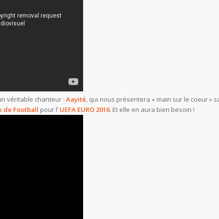
 un véritable chanteur :
Aayité
, qui nous présentera « main sur le coeur » s
 de Football
pour l’
UEFA EURO
2016
. Et elle en aura bien besoin !