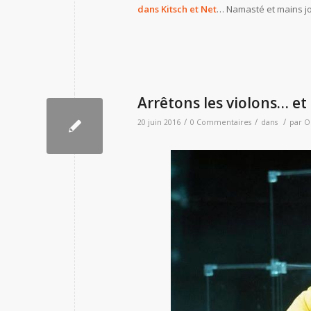
dans Kitsch et Net
… Namasté et mains jo
Arrêtons les violons… et
/
/
/
20 juin 2016
0 Commentaires
dans
par
Ol