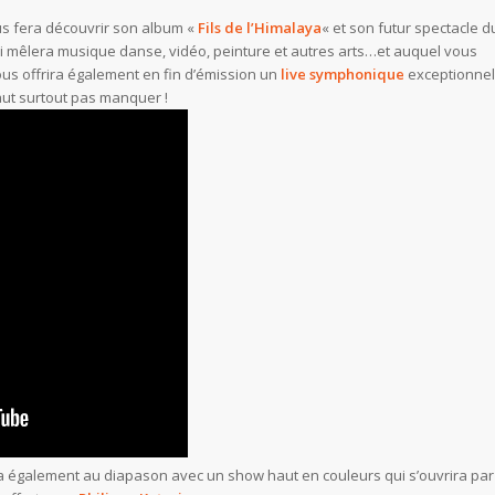
ous fera découvrir son album «
Fils de l’Himalaya
« et son futur spectacle d
ui mêlera musique danse, vidéo, peinture et autres arts…et auquel vous
ous offrira également en fin d’émission un
live symphonique
exceptionnel
faut surtout pas manquer !
a également au diapason avec un show haut en couleurs qui s’ouvrira par