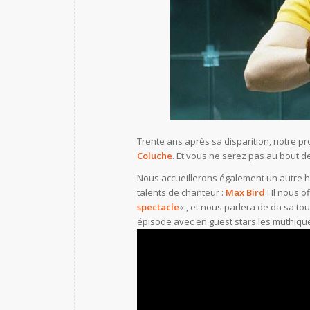
Trente ans après sa disparition, notre
Coluche
. Et vous ne serez pas au bout de 
Nous accueillerons également un autre hum
talents de chanteur :
Max Bird
! Il nous o
spectacle
« , et nous parlera de da sa to
épisode avec en guest stars les muthiq