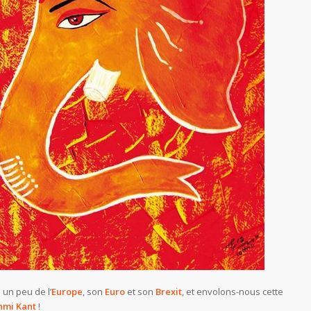
un peu de l’
Europe
, son
Euro
et son
Brexit
, et envolons-nous cette
hmi Kant
!