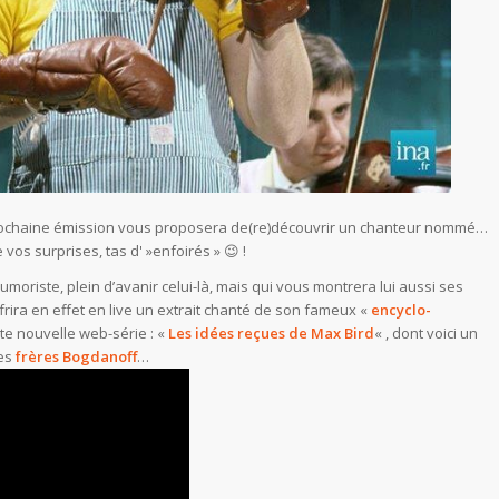
 prochaine émission vous proposera de(re)découvrir un chanteur nommé…
vos surprises, tas d' »enfoirés » 😉 !
oriste, plein d’avanir celui-là, mais qui vous montrera lui aussi ses
ffrira en effet en live un extrait chanté de son fameux «
encyclo-
ute nouvelle web-série : «
Les idées reçues de Max Bird
« , dont voici un
ues
frères Bogdanoff
…