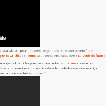
e VIDEOkitsch pour nous(re)plonger dans l’émission scienntifique
Igor et Grichka
: «
Temps X
« , avec comme sous-titre «
L’Avenir du futur
» 
ux qui ont parlé les premiers d’un certain «
Internex
« , outre les
bosc
, voici une élmission entière dans laquelle ils nous donnaient, en
prévisions étaient-elles bonnes ?