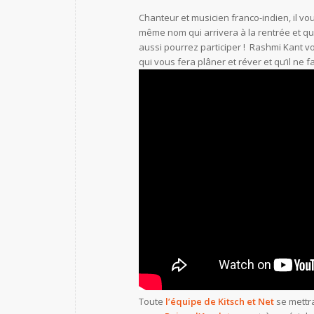
Chanteur et musicien franco-indien, il v
même nom qui arrivera à la rentrée et q
aussi pourrez participer ! Rashmi Kant v
qui vous fera plâner et réver et qu’il ne 
Toute
l’équipe de Kitsch et Net
se mettr