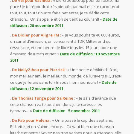
. De Val pour Rachida :
« Merci beaucoup pour ton texto, ma
puce ! Je te répondrai très bientôt par mail et je te raconterai
tout, tout, tout ! Pour te faire patienter, je te dédie cette
chanson… On s’appelle et on se tient au courant! »
Date de
diffusion : 26 novembre 2011
. De Didier pour Aligre FM :
« Je vous souhaite 40 000 euros,
un canal d’émission, un concurrent à TDF, Mitterrand qui
ressuscite, et une heure de libre tous les 15 jours pour une
émission de Kitsch et Net! »
Date de diffusion : 19 novembre
2011
. De NellyZibou pour Pierrick :
« Une petite dédikitsch à toi,
mon meilleur ami, le meilleur du monde, de l’univers !!! Qu’est-
ce que je ferais sans toi? Bisous mon nounours ! »
Date de
diffusion : 12 novembre 2011
. De Thomas Turge pour Sa Reine :
« Je sais d’avance que
cette chanson va te toucher, donc je te caresse les
tympans… »
Date de diffusion :
5 novembre 2011
. De Fab pour Helena :
« On a passé le cap des sept ans,
Bichette, et on s’aime encore… Ca vaut bien une chanson
kitsche et nette ! Soyez pas trop vaches pour la chanson, elle