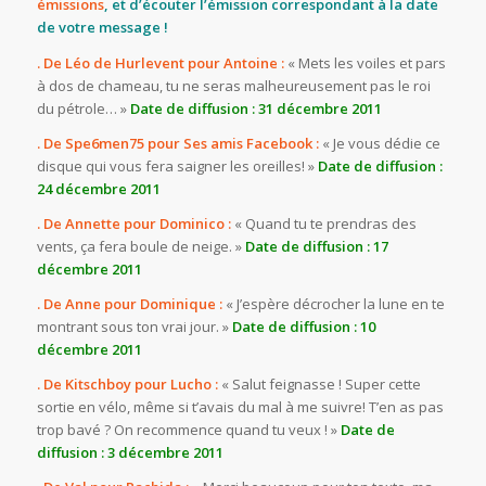
émissions
, et d’écouter l’émission correspondant à la date
de votre message !
. De Léo de Hurlevent pour Antoine :
« Mets les voiles et pars
à dos de chameau, tu ne seras malheureusement pas le roi
du pétrole… »
Date de diffusion : 31 décembre 2011
. De Spe6men75 pour Ses amis Facebook :
« Je vous dédie ce
disque qui vous fera saigner les oreilles! »
Date de diffusion :
24 décembre 2011
. De Annette pour Dominico :
« Quand tu te prendras des
vents, ça fera boule de neige. »
Date de diffusion : 17
décembre 2011
. De Anne pour Dominique :
« J’espère décrocher la lune en te
montrant sous ton vrai jour. »
Date de diffusion : 10
décembre 2011
. De Kitschboy pour Lucho :
« Salut feignasse ! Super cette
sortie en vélo, même si t’avais du mal à me suivre! T’en as pas
trop bavé ? On recommence quand tu veux ! »
Date de
diffusion : 3 décembre 2011