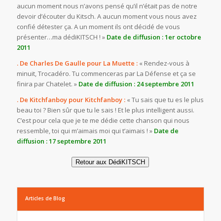
aucun moment nous n’avons pensé qu’il n’était pas de notre
devoir d’écouter du Kitsch. A aucun moment vous nous avez
confié détester ça. A un moment ils ont décidé de vous
présenter…ma dédiKITSCH ! »
Date de diffusion : 1er octobre
2011
. De Charles De Gaulle pour La Muette :
« Rendez-vous à
minuit, Trocadéro. Tu commenceras par La Défense et ça se
finira par Chatelet. »
Date de diffusion : 24 septembre 2011
. De Kitchfanboy pour Kitchfanboy :
« Tu sais que tu es le plus
beau toi ? Bien sûr que tu le sais ! Et le plus intelligent aussi.
C’est pour cela que je te me dédie cette chanson qui nous
ressemble, toi qui m’aimais moi qui t’aimais ! »
Date de
diffusion : 17 septembre 2011
Retour aux DédiKITSCH
Articles de Blog