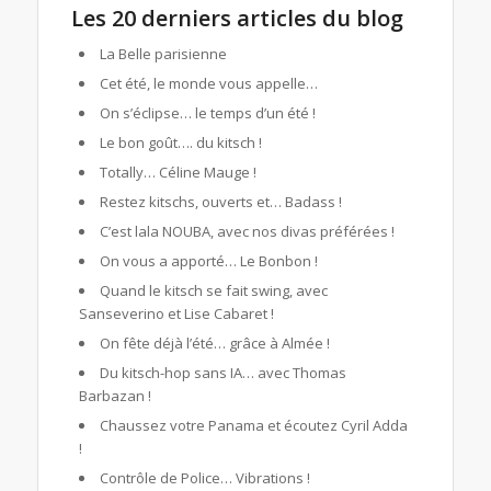
Les 20 derniers articles du blog
La Belle parisienne
Cet été, le monde vous appelle…
On s’éclipse… le temps d’un été !
Le bon goût…. du kitsch !
Totally… Céline Mauge !
Restez kitschs, ouverts et… Badass !
C’est lala NOUBA, avec nos divas préférées !
On vous a apporté… Le Bonbon !
Quand le kitsch se fait swing, avec
Sanseverino et Lise Cabaret !
On fête déjà l’été… grâce à Almée !
Du kitsch-hop sans IA… avec Thomas
Barbazan !
Chaussez votre Panama et écoutez Cyril Adda
!
Contrôle de Police… Vibrations !