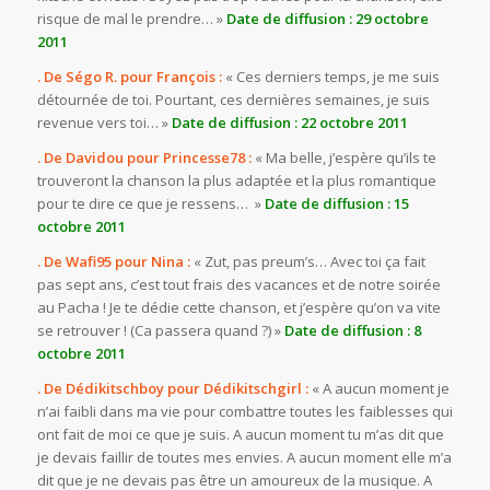
risque de mal le prendre… »
Date de diffusion : 29 octobre
2011
. De Ségo R. pour François :
« Ces derniers temps, je me suis
détournée de toi. Pourtant, ces dernières semaines, je suis
revenue vers toi… »
Date de diffusion : 22 octobre 2011
. De Davidou pour Princesse78 :
« Ma belle, j’espère qu’ils te
trouveront la chanson la plus adaptée et la plus romantique
pour te dire ce que je ressens… »
Date de diffusion : 15
octobre 2011
. De Wafi95 pour Nina :
« Zut, pas preum’s… Avec toi ça fait
pas sept ans, c’est tout frais des vacances et de notre soirée
au Pacha ! Je te dédie cette chanson, et j’espère qu’on va vite
se retrouver ! (Ca passera quand ?) »
Date de diffusion : 8
octobre 2011
. De Dédikitschboy pour Dédikitschgirl :
« A aucun moment je
n’ai faibli dans ma vie pour combattre toutes les faiblesses qui
ont fait de moi ce que je suis. A aucun moment tu m’as dit que
je devais faillir de toutes mes envies. A aucun moment elle m’a
dit que je ne devais pas être un amoureux de la musique. A