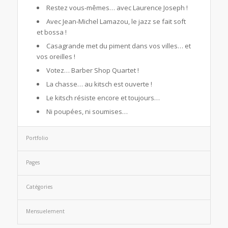
Restez vous-mêmes… avec Laurence Joseph !
Avec Jean-Michel Lamazou, le jazz se fait soft
et bossa !
Casagrande met du piment dans vos villes… et
vos oreilles !
Votez… Barber Shop Quartet !
La chasse… au kitsch est ouverte !
Le kitsch résiste encore et toujours…
Ni poupées, ni soumises…
Portfolio
Pages
Catégories
Mensuelement