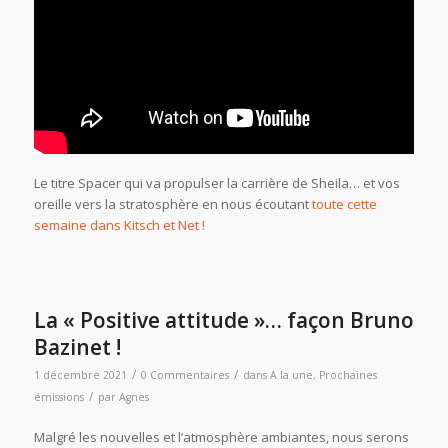
Le titre Spacer qui va propulser la carrière de Sheila… et vos
oreille vers la stratosphère en nous écoutant
toute cette
semaine dans Kitsch et Net !
La « Positive attitude »… façon Bruno
Bazinet !
/
/
1 décembre 2021
0 Commentaires
dans
A la une
,
Prochaines
/
émissions
par
Agnes
Malgré les nouvelles et l’atmosphère ambiantes, nous serons