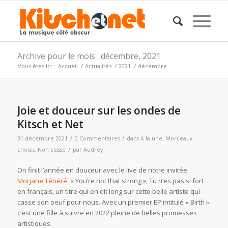
Archive pour le mois : décembre, 2021
Vous êtes ici :
Accueil
/
Actualités
/
2021
/
décembre
Joie et douceur sur les ondes de
Kitsch et Net
/
/
31 décembre 2021
0 Commentaires
dans
A la une
,
Morceaux
/
choisis
,
Non classé
par
Audrey
On finit l’année en douceur avec le live de notre invitée
Morjane Ténéré
. « You’re not that strong », Tu n’es pas si fort
en français, un titre qui en dit long sur cette belle artiste qui
casse son oeuf pour nous. Avec un premier EP intitulé « Birth »
c’est une fille à suivre en 2022 pleine de belles promesses
artistiques.