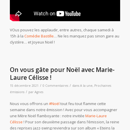
VOus pouvez les applaudir, entre autres, chaque samedi à
15h à la
Comédie Bastille
… Ne les manquez pas sinon gare au
clystère… et Joyeux Noël !
On vous gâte pour Noël avec Marie-
Laure Célisse !
/
/
15 décembre 2021
0 Commentaires
dans
A la une
,
Prochaines
/
émissions
par
Agnes
Nous vous offrons un
#Noël
tout feu tout flamme cette
semaine dans notre émission ! Avec pour vous accompagner
une Mère Noël flamboyante : notre invitée
Marie-Laure
Célisse
! Pour son deuxième passage dans l’émission, la reine
des reprises jazz-swing reviendra sur son album « Eteins la