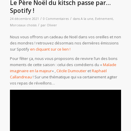
Le Père Noël du kitsch passe par…
Spotify !
/
/
24 décembre 2021
0 Commentaires
dans
A la une
,
Evénement
,
/
Morceaux choisis
par
Olivier
Nous vous offrons un cadeau de Noël dans vos oreilles et non
des mondres ! retrouvez désormais nos dernières émissions
sur Spotify
en cliquant sur ce lien !
Pour fêter ça, nous vous proposons de revivre l’un des bons
moments de cette saison : celui des comédiens du «
Malade
imaginaire en la majeur
« ,
Cécile Dumoutier
et
Raphaël
Callandreau
! Sur une thématique qui va certainement agiter
vos repas de réveillons…