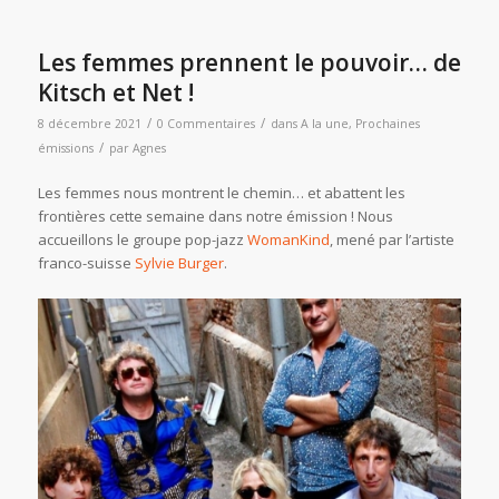
Les femmes prennent le pouvoir… de
Kitsch et Net !
/
/
8 décembre 2021
0 Commentaires
dans
A la une
,
Prochaines
/
émissions
par
Agnes
Les femmes nous montrent le chemin… et abattent les
frontières cette semaine dans notre émission ! Nous
accueillons le groupe pop-jazz
WomanKind
, mené par l’artiste
franco-suisse
Sylvie Burger
.