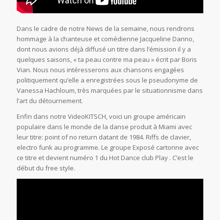
Dans le cadre de notre News de la semaine, nous rendrons
hommage à la chanteuse et comédienne Jacqueline Danno,
dont nous avions déjà diffusé un titre dans l’émission il y a
quelques saisons, « ta peau contre ma peau » écrit par Boris
Vian. Nous nous intéresserons aux chansons engagées
politiquement qu’elle a enregistrées sous le pseudonyme de
Vanessa Hachloum, très marquées par le situationnisme dans
l’art du détournement.
Enfin dans notre VideoKITSCH, voici un groupe américain
populaire dans le monde de la danse produit à Miami avec
leur titre: point of no return datant de 1984. Riffs de clavier,
electro funk au programme. Le groupe Exposé cartonne avec
ce titre et devient numéro 1 du Hot Dance club Play . C’est le
début du free style.