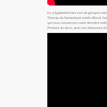
Il y a également des voix de groupes i
Thmoas du fantastique combo Blood, Sweat 
qui nous consacrons notre dernière video
l’histoire du disco, avec ses fameuses 