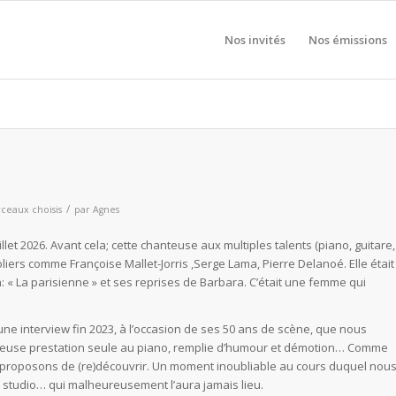
Nos invités
Nos émissions
/
ceaux choisis
par
Agnes
illet 2026. Avant cela; cette chanteuse aux multiples talents (piano, guitare,
liers comme Françoise Mallet-Jorris ,Serge Lama, Pierre Delanoé. Elle était
« La parisienne » et ses reprises de Barbara. C’était une femme qui
e interview fin 2023, à l’occasion de ses 50 ans de scène, que nous
buleuse prestation seule au piano, remplie d’humour et démotion… Comme
s proposons de (re)découvrir. Un moment inoubliable au cours duquel nou
studio… qui malheureusement l’aura jamais lieu.