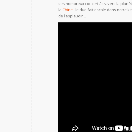
ses nombreux concert à travers la planè
la
Chine
, le duo fait escale dans notre k
de l’applaudir…