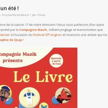
un été !
/
e
,
Prochaines émissions
par
Olivier
ivre de la saison 17 de notre émission ! Nous vous parlerons d’un autre
rprété par la
Compagnie Mazik
, mêlant jonglage et marionnettes que
lancier
à l’occasion du
Festival Off Avignon
et recevons une artiste qui n’a
ophie de Quay
!