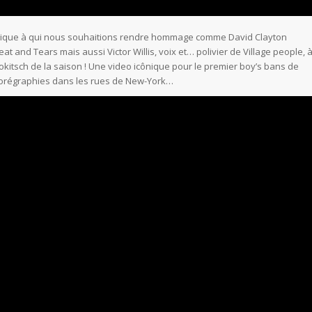
cônique à qui nous souhaitions rendre hommage comme David Clayton
and Tears mais aussi Victor Willis, voix et… polivier de Village people, 
kitsch de la saison ! Une video icônique pour le premier boy’s bans de
chorégraphies dans les rues de New-York…