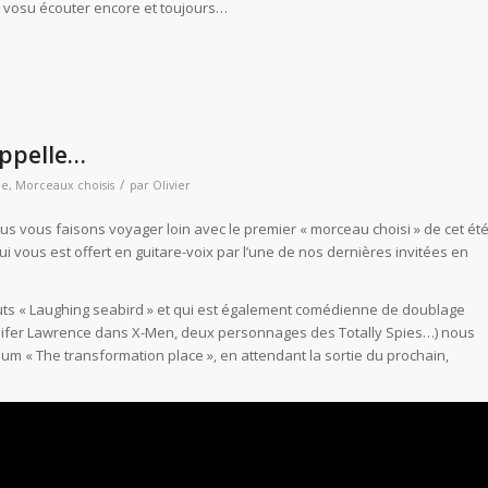
 vosu écouter encore et toujours…
appelle…
/
ne
,
Morceaux choisis
par
Olivier
 vous faisons voyager loin avec le premier « morceau choisi » de cet ét
, qui vous est offert en guitare-voix par l’une de nos dernières invitées en
débuts « Laughing seabird » et qui est également comédienne de doublage
ifer Lawrence dans X-Men, deux personnages des Totally Spies…) nous
um « The transformation place », en attendant la sortie du prochain,