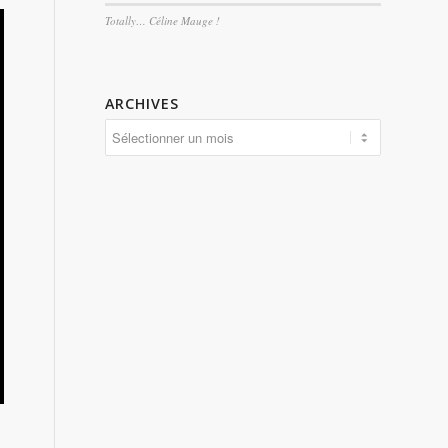
Totally… Céline Mauge !
ARCHIVES