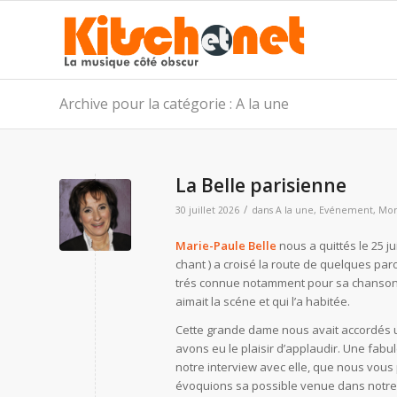
Archive pour la catégorie : A la une
La Belle parisienne
/
30 juillet 2026
dans
A la une
,
Evénement
,
Mor
Marie-Paule Belle
nous a quittés le 25 ju
chant ) a croisé la route de quelques paro
trés connue notamment pour sa chanson: 
aimait la scéne et qui l’a habitée.
Cette grande dame nous avait accordés un
avons eu le plaisir d’applaudir. Une fa
notre interview avec elle, que nous vou
évoquions sa possible venue dans notre 