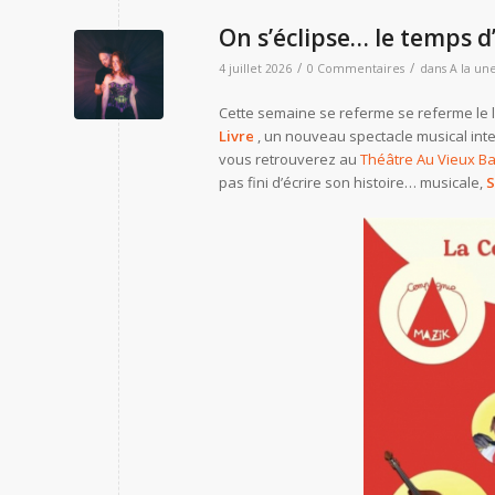
On s’éclipse… le temps d’
/
/
4 juillet 2026
0 Commentaires
dans
A la un
Cette semaine se referme se referme le l
Livre
, un nouveau spectacle musical inte
vous retrouverez au
Théâtre Au Vieux Ba
pas fini d’écrire son histoire… musicale,
S