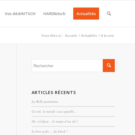
Vos dédiKITSCH
HARDkitsch
Actualités
Vous êtes ici :
Accueil
/
Actualités
/
A la une
ARTICLES RÉCENTS
La Belle parisienne
Cet été, le monde vous appelle…
On s’éclipse… le temps d’un été !
s
Le bon goût…. du kitsch !