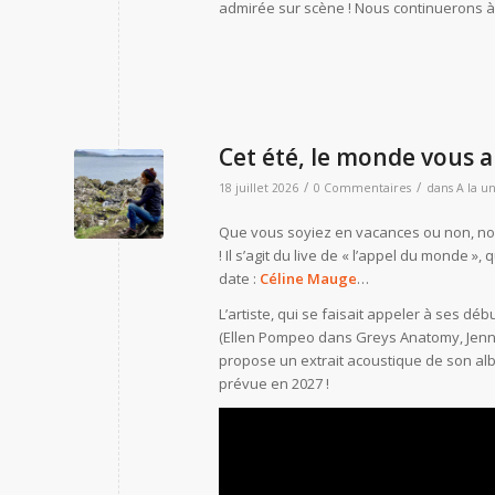
admirée sur scène ! Nous continuerons à
Cet été, le monde vous 
/
/
18 juillet 2026
0 Commentaires
dans
A la u
Que vous soyiez en vacances ou non, nous
! Il s’agit du live de « l’appel du monde »
date :
Céline Mauge
…
L’artiste, qui se faisait appeler à ses 
(Ellen Pompeo dans Greys Anatomy, Jenn
propose un extrait acoustique de son alb
prévue en 2027 !