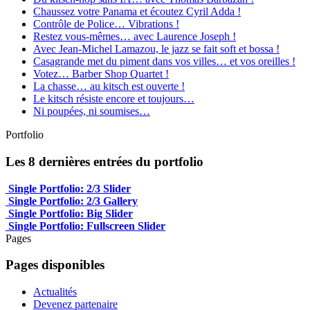
Chaussez votre Panama et écoutez Cyril Adda !
Contrôle de Police… Vibrations !
Restez vous-mêmes… avec Laurence Joseph !
Avec Jean-Michel Lamazou, le jazz se fait soft et bossa !
Casagrande met du piment dans vos villes… et vos oreilles !
Votez… Barber Shop Quartet !
La chasse… au kitsch est ouverte !
Le kitsch résiste encore et toujours…
Ni poupées, ni soumises…
Portfolio
Les 8 dernières entrées du portfolio
Single Portfolio: 2/3 Slider
Single Portfolio: 2/3 Gallery
Single Portfolio: Big Slider
Single Portfolio: Fullscreen Slider
Pages
Pages disponibles
Actualités
Devenez partenaire