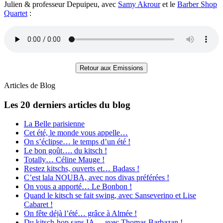
Julien & professeur Depuipeu, avec
Samy Akrour
et le
Barber Shop
Quartet
:
Retour aux Emissions
Articles de Blog
Les 20 derniers articles du blog
La Belle parisienne
Cet été, le monde vous appelle…
On s’éclipse… le temps d’un été !
Le bon goût…. du kitsch !
Totally… Céline Mauge !
Restez kitschs, ouverts et… Badass !
C’est lala NOUBA, avec nos divas préférées !
On vous a apporté… Le Bonbon !
Quand le kitsch se fait swing, avec Sanseverino et Lise
Cabaret !
On fête déjà l’été… grâce à Almée !
Du kitsch-hop sans IA… avec Thomas Barbazan !