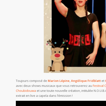
Toujours composé de
Marion Lépine
,
Angélique Fridblatt
et
avec deux shows musicaux que vous retrouverez au
Festival 
Choubidouwa
et une toute nouvelle création, intitulée N.O.U.B
extrait en live a capela dans l’émission !