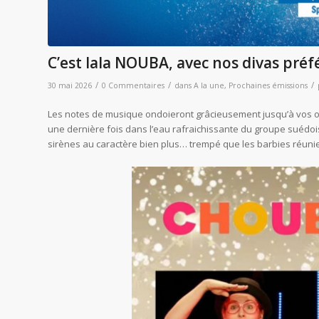
C’est lala NOUBA, avec nos divas préfé
/
/
/
30 mai 2026
0 Commentaires
dans
A la une
,
Prochaines émissions
Les notes de musique ondoieront grâcieusement jusqu’à vos o
une dernière fois dans l’eau rafraichissante du groupe suédo
sirènes au caractère bien plus… trempé que les barbies réuni