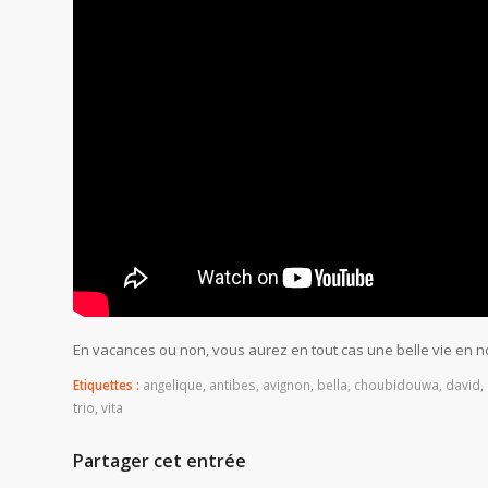
En vacances ou non, vous aurez en tout cas une belle vie en 
Etiquettes :
angelique
,
antibes
,
avignon
,
bella
,
choubidouwa
,
david
,
trio
,
vita
Partager cet entrée