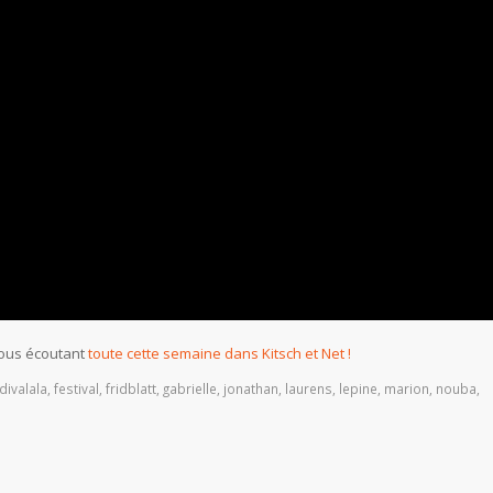
nous écoutant
toute cette semaine dans Kitsch et Net !
divalala
,
festival
,
fridblatt
,
gabrielle
,
jonathan
,
laurens
,
lepine
,
marion
,
nouba
,