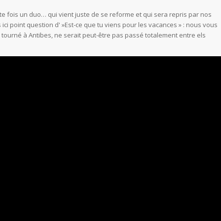
 fois un duo… qui vient juste de se reforme et qui sera repris par nos
 ici point question d' »Est-ce que tu viens pour les vacances » : nous vous
p, tourné à Antibes, ne serait peut-être pas passé totalement entre els