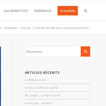
Vos dédiKITSCH
HARDkitsch
Actualités
il
/
Actualités
/
A la une
/
C’est lala NOUBA, avec nos divas préférées !
ARTICLES RÉCENTS
La Belle parisienne
Cet été, le monde vous appelle…
On s’éclipse… le temps d’un été !
Le bon goût…. du kitsch !