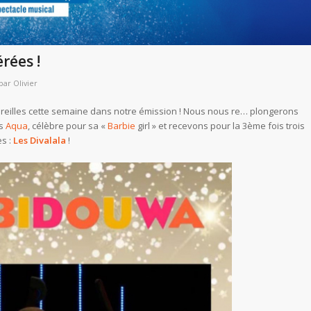
rées !
par
Olivier
reilles cette semaine dans notre émission ! Nous nous re… plongerons
is
Aqua
, célèbre pour sa «
Barbie
girl » et recevons pour la 3ème fois trois
es :
Les Divalala
!