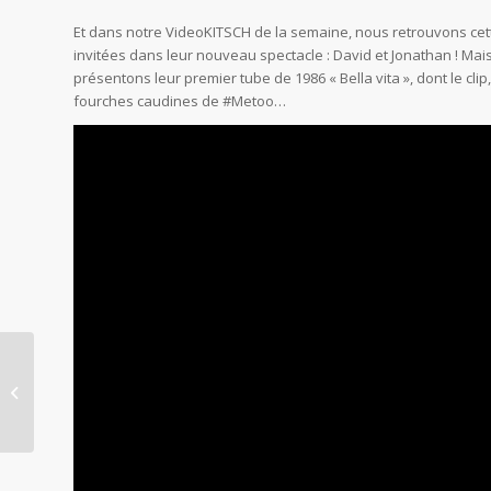
Et dans notre VideoKITSCH de la semaine, nous retrouvons cette
invitées dans leur nouveau spectacle : David et Jonathan ! Mais
présentons leur premier tube de 1986 « Bella vita », dont le cli
fourches caudines de #Metoo…
Quand le kitsch se fait
swing, avec
Sanseverino et Lise
Cabaret !