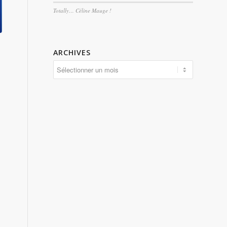
Totally… Céline Mauge !
ARCHIVES