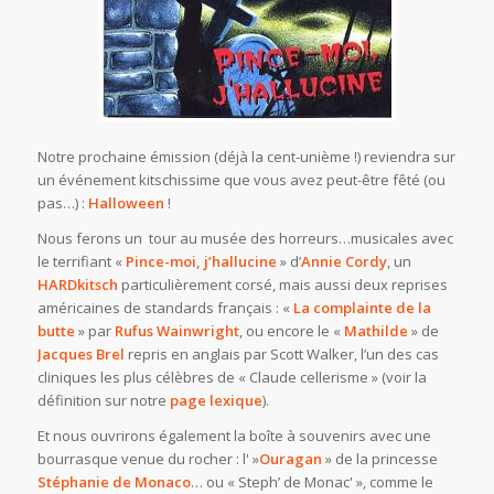
Notre prochaine émission (déjà la cent-unième !) reviendra sur
un événement kitschissime que vous avez peut-être fêté (ou
pas…) :
Halloween
!
Nous ferons un tour au musée des horreurs…musicales avec
le terrifiant «
Pince-moi, j’hallucine
» d’
Annie Cordy
, un
HARDkitsch
particulièrement corsé, mais aussi deux reprises
américaines de standards français : «
La complainte de la
butte
» par
Rufus Wainwright
, ou encore le «
Mathilde
» de
Jacques Brel
repris en anglais par Scott Walker, l’un des cas
cliniques les plus célèbres de « Claude cellerisme » (voir la
définition sur notre
page lexique
).
Et nous ouvrirons également la boîte à souvenirs avec une
bourrasque venue du rocher : l' »
Ouragan
» de la princesse
Stéphanie de Monaco
… ou « Steph’ de Monac' », comme le