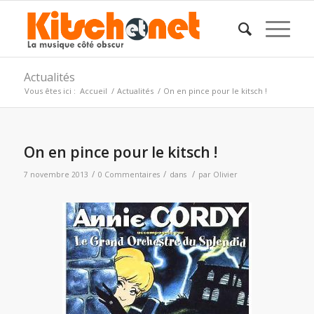
Actualités
Vous êtes ici :
Accueil
/
Actualités
/
On en pince pour le kitsch !
On en pince pour le kitsch !
/
/
/
7 novembre 2013
0 Commentaires
dans
par
Olivier