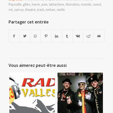
fripouille
,
gilles
,
havre
,
jean
,
lablachere
,
liberation
,
monde
,
ouest
,
rnt
,
sarrus
,
theatre
,
track
,
turban
,
vieille
Partager cet entrée
Vous aimerez peut-être aussi