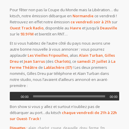
Pour fêter non pas la Coupe du Monde mais la Libération… du
kitsch, notre émission débarque en
Normandie
ce vendredi !
Retrouvez en effet notre émission
ce vendredi soir à 21h
sur
Ouest Track Radio
, disponible au
Havre
et jusqu’à
Deauville
sur le
93.9 FM
et bientôt en RNT…
Et si vous habitez de l’autre côté du pays nous avons une
autre bonne nouvelle à vous annoncer : vous pourrez
applaudir
Les Vieilles Fripouilles
, alias
Alain Turban
,
Gilles
Dreu
et
Jean Sarrus
(des
Charlots
), ce
samedi 21 juillet
à
La
Ferme Théâtre
de
Lablachère (07)
! Les deux premiers
nommés, Gilles Dreu par téléphone et Alain Turban dans
notre studio, nous l’avaient d’ailleurs annoncé en avant-
première :
00:00
00:00
Bon show si vous y allez et surtout n’oubliez pas de
débarquer au port…du kitsch
chaque vendredi de 21h à 22h
sur Ouest-Track
!
Etiquettes :
alain
,
charlot
,
coupe
,
deauville
,
dreu
,
ferme
,
fm
,