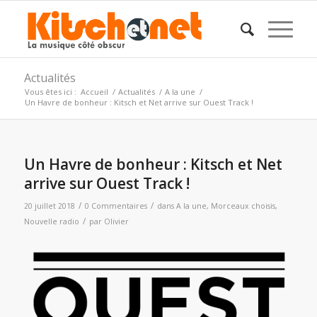
Actualités
Vous êtes ici :
Accueil
/
Actualités
/
A la une
/
Un Havre de bonheur : Kitsch et Net arrive sur Ouest Track !
Un Havre de bonheur : Kitsch et Net
arrive sur Ouest Track !
/
/
20 juillet 2018
0 Commentaires
dans
A la une
,
Morceaux choisis
,
/
Nouvelle radio
par
Olivier