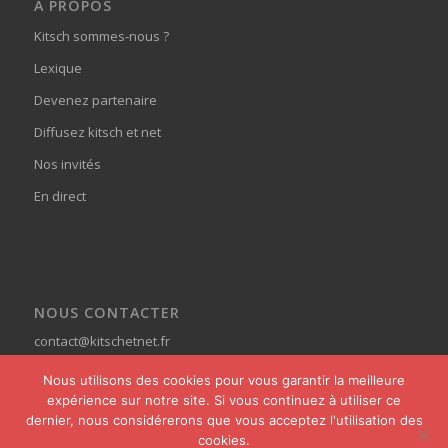
À PROPOS
Kitsch sommes-nous ?
Lexique
Devenez partenaire
Diffusez kitsch et net
Nos invités
En direct
NOUS CONTACTER
contact@kitschetnet.fr
Nous utilisons des cookies pour vous garantir la meilleure
expérience sur notre site. Si vous continuez à utiliser ce
dernier, nous considérerons que vous acceptez l'utilisation des
cookies.