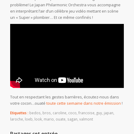
problème! Le Japan Philarmonic Orchestra vous accompagne
en interprétant l’air d’un célèbre jeu vidéo mettant en scène
un « Super » plombier… Et ce même confinés !
Tout en respectant les gestes barrières, écoutez-nous dans
votre cocon…ouaté
toute cette semaine dans notre émission
!
Etiquettes :
bedos
,
bros
,
caroline
,
coco
,
francoise
,
guy
,
japan
,
laroche
,
loeb
,
look
,
mario
,
ouate
,
sagan
,
valmont
Partager cet entrée