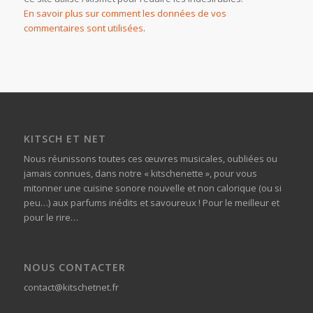
En savoir plus sur comment les données de vos
commentaires sont utilisées
.
KITSCH ET NET
Nous réunissons toutes ces œuvres musicales, oubliées ou
jamais connues, dans notre « kitschenette », pour vous
mitonner une cuisine sonore nouvelle et non calorique (ou si
peu…) aux parfums inédits et savoureux ! Pour le meilleur et
pour le rire…
NOUS CONTACTER
contact@kitschetnet.fr