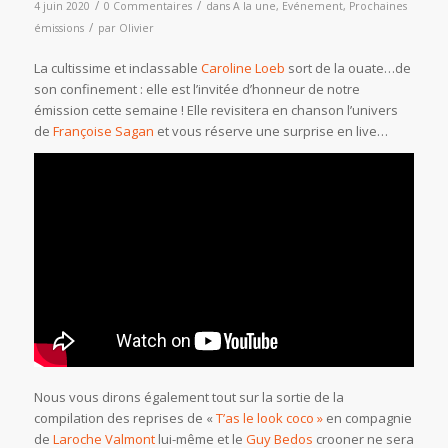
/
/
4 juin 2020
0 Commentaires
dans
A la une
,
Evénement
,
Prochaines
/
émissions
par
Olivier
La cultissime et inclassable
Caroline Loeb
sort de la ouate…de
son confinement : elle est l’invitée d’honneur de notre
émission cette semaine !
Elle revisitera en chanson l’univers
de
Françoise Sagan
et vous réserve une surprise en live…
Nous vous dirons également tout sur la sortie de la
compilation des reprises de «
T’as le look coco »
en compagnie
de
Laroche Valmont
lui-même et le
Guy Bedos
crooner ne sera