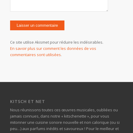
Ce site utilise Akismet pour réduire les indésirables.
En savoir plus sur comment les données de vos
commentaires sont utilisées
.
KITSCH ET NET
Nous réunissons toutes ces œuvres musicales, oubliées ou
jamais connues, dans notre « kitschenette », pour vous
mitonner une cuisine sonore nouvelle et non calorique (ou si
peu…) aux parfums inédits et savoureux ! Pour le meilleur et