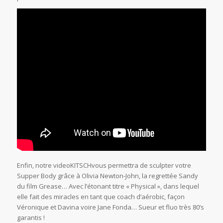
Enfin, notre videoKITSCHvous permettra de sculpter votre
Supper Body grâce à Olivia Newton-John, la regrettée Sandy
du film Grease… Avec l’étonant titre « Physical », dans lequel
elle fait des miracles en tant que coach d’aérobic, façon
Véronique et Davina voire Jane Fonda… Sueur et fluo très 80’s
garantis !