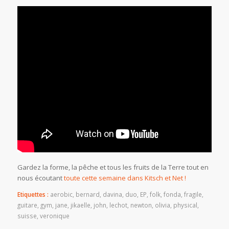
Gardez la forme, la pêche et tous les fruits de la Terre tout en
nous écoutant
toute cette semaine dans Kitsch et Net !
Etiquettes :
aerobic
,
bernard
,
davina
,
duo
,
EP
,
folk
,
fonda
,
fragile
,
guitare
,
gym
,
jane
,
jikaelle
,
john
,
lechot
,
newton
,
olivia
,
physical
,
suisse
,
veronique