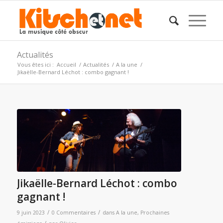
Actualités
Vous êtes ici :
Accueil
/
Actualités
/
A la une
/
Jikaëlle-Bernard Léchot : combo gagnant !
Jikaëlle-Bernard Léchot : combo
gagnant !
/
/
9 juin 2023
0 Commentaires
dans
A la une
,
Prochaines
/