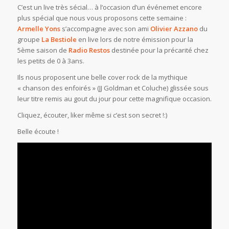
C’est un live très sécial… à l’occasion d’un événemet encore
plus spécial que nous vous proposons cette semaine :
Armelle Yons
s’accompagne avec son ami
Olivier Azzano
du
groupe
La Bestiole
en live lors de notre émission pour la
5ème saison de
Radio Restos
destinée pour la précarité chez
les petits de 0 à 3ans.
Ils nous proposent une belle cover rock de la mythique
« chanson des enfoirés » (JJ Goldman et Coluche) glissée sous
leur titre remis au gout du jour pour cette magnifique occasion.
Cliquez, écouter, liker même si c’est son secret !:)
Belle écoute !