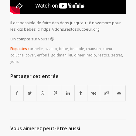
Il est possible de faire des dons jusqu’au 18 novembre pour
les kits bébés ici https://dons.restosducoeur.org
On compte sur vous ! 🙂
Etiquettes :
armelle
,
azzano
,
bebe
,
bestiole
,
chanson
,
coeur
,
coluche
,
cover
,
enfoiré
,
goldman
,
kit
,
olivier
,
radio
,
restos
,
secret
,
yons
Partager cet entrée
Vous aimerez peut-être aussi