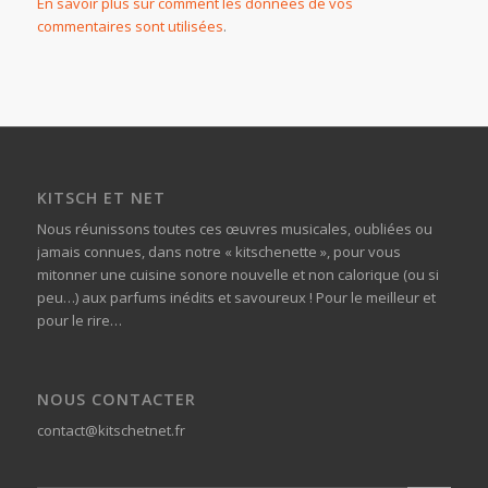
En savoir plus sur comment les données de vos
commentaires sont utilisées
.
KITSCH ET NET
Nous réunissons toutes ces œuvres musicales, oubliées ou
jamais connues, dans notre « kitschenette », pour vous
mitonner une cuisine sonore nouvelle et non calorique (ou si
peu…) aux parfums inédits et savoureux ! Pour le meilleur et
pour le rire…
NOUS CONTACTER
contact@kitschetnet.fr