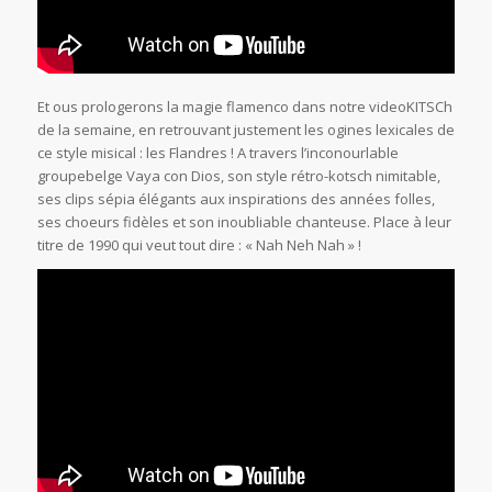
Et ous prologerons la magie flamenco dans notre videoKITSCh
de la semaine, en retrouvant justement les ogines lexicales de
ce style misical : les Flandres ! A travers l’inconourlable
groupebelge Vaya con Dios, son style rétro-kotsch nimitable,
ses clips sépia élégants aux inspirations des années folles,
ses choeurs fidèles et son inoubliable chanteuse. Place à leur
titre de 1990 qui veut tout dire : « Nah Neh Nah » !