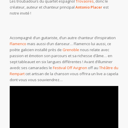
Les troubadours du quartet espagnol
Trovaores
, donc le
créateur, auteur et chanteur principal
Antonio Placer
est
notre invité !
Accompagné d’un guitariste, d’un autre chanteur d’inspiration
Flamenco
mais aussi d’un danseur… Flamenco lui aussi, ce
poète galicien installé près de
Grenoble
nous relate avec
passion et émotion son parcours et sa richesse d’âme… en
sept tableauet en six langues différentes ! Avant d’illuminer
avedc ses camarades le
Festival Off Avignon
off au
Théâtre du
Rempart
cet artisan de la chanson vous offrira un live a capela
dont vous vous souviendrez…