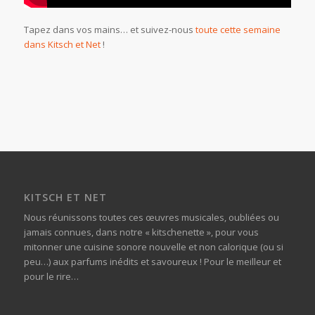
Tapez dans vos mains… et suivez-nous
toute cette semaine
dans Kitsch et Net
!
KITSCH ET NET
Nous réunissons toutes ces œuvres musicales, oubliées ou
jamais connues, dans notre « kitschenette », pour vous
mitonner une cuisine sonore nouvelle et non calorique (ou si
peu…) aux parfums inédits et savoureux ! Pour le meilleur et
pour le rire…