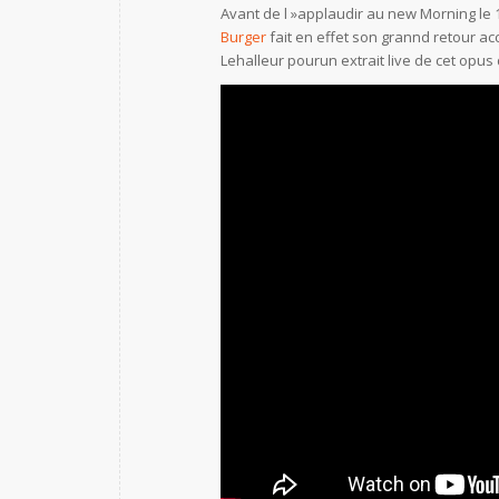
Avant de l »applaudir au new Morning le 
Burger
fait en effet son grannd retour 
Lehalleur pourun extrait live de cet opus 