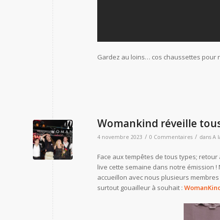
Gardez au loins… cos chaussettes pour
Womankind réveille tou
/
/
4 novembre 2023
0 Commentaires
dans
A 
Face aux tempêtes de tous types; retour a
live cette semaine dans notre émission 
accueillon avec nous plusieurs membres 
surtout gouailleur à souhait :
WomanKin