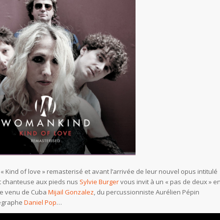
 « Kind of love » remasterisé et avant l’arrivée de leur nouvel opus intitulé
et chanteuse aux pieds nus
Sylvie Burger
vous invit à un « pas de deux » e
ue venu de Cuba
Mijail Gonzalez
, du percussionniste Aurélien Pépin
régraphe
Daniel Pop
…