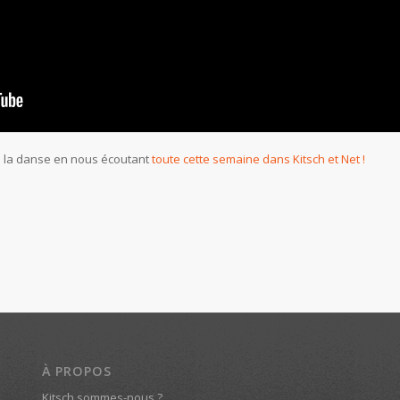
s la danse en nous écoutant
toute cette semaine dans Kitsch et Net !
À PROPOS
Kitsch sommes-nous ?