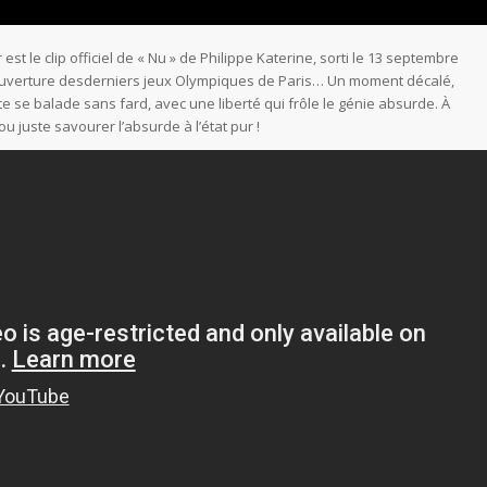
est le clip officiel de « Nu » de Philippe Katerine, sorti le 13 septembre
’ouverture desderniers jeux Olympiques de Paris… Un moment décalé,
te se balade sans fard, avec une liberté qui frôle le génie absurde. À
ou juste savourer l’absurde à l’état pur !