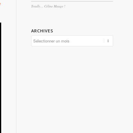
e
Totally… Céline Mauge !
ARCHIVES