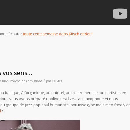
 nous écouter
toute cette semaine dans Kitsch et Net !
s vos sens…
/
la une
,
Prochaines émissions
par
Olivier
u basique, à l’organique, au naturel, aux instruments et aux artistes en
! Nous vous avons préparé unblind test live… au saxophone et nous
du groupe de jazz-pop-soul humaniste, anti misogyne mais men friedly et
d
!