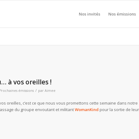
Nos invités
Nos émissions
à vos oreilles !
/
Prochaines émissions
par
Aimee
vos oreilles, c’est ce que nous vous promettons cette semaine dans notre
passage du groupe envoutant et militant
WomanKind
pour la sortie de leur