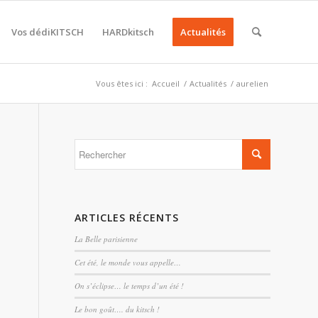
Vos dédiKITSCH
HARDkitsch
Actualités
Vous êtes ici :
Accueil
/
Actualités
/
aurelien
ARTICLES RÉCENTS
La Belle parisienne
Cet été, le monde vous appelle…
On s’éclipse… le temps d’un été !
Le bon goût…. du kitsch !