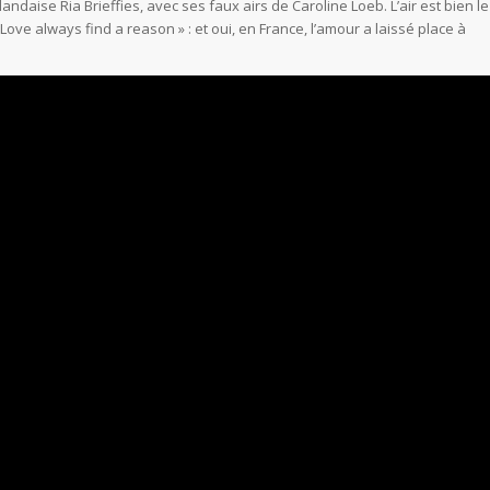
daise Ria Brieffies, avec ses faux airs de Caroline Loeb. L’air est bien le
ove always find a reason » : et oui, en France, l’amour a laissé place à