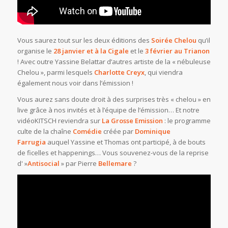
Vous saurez tout sur les deux éditions des
Soirée Chelou
qu’il
organise le
28 janvier et à la Cigale
et le
3 février au Trianon
! Avec outre Yassine Belattar d’autres artiste de la « nébuleuse
Chelou », parmi lesquels
Charlotte Creyx
, qui viendra
également nous voir dans l’émission !
Vous aurez sans doute droit à des surprises très « chelou » en
live grâce à nos invités et à l’équipe de l’émission… Et notre
vidéoKITSCH reviendra sur
La Grosse Emission
: le programme
culte de la chaîne
Comédie
créée par
Dominique
Farrugia
auquel Yassine et Thomas ont participé, à de bouts
de ficelles et happenings… Vous souvenez-vous de la reprise
d' »
Antisocial
» par Pierre
Bellemare
?