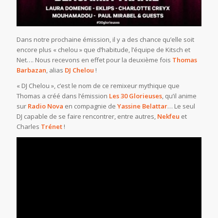
Dans notre prochaine émission, il y a des chance qu’elle soit
encore plus « chelou » que d’habitude, l’équipe de Kitsch et
Net…. Nous recevons en effet pour la deuxième fois
Thomas
Barbazan
, alias
DJ Chelou
!
« DJ Chelou », c’est le nom de ce remixeur mythique que
Thomas a créé dans l’émission
Les 30 Glorieuses
, qu’il anime
sur
Radio Nova
en compagnie de
Yassine Belattar
… Le seul
DJ capable de se faire rencontrer, entre autres,
Nekfeu
et
Charles
Trénet
!