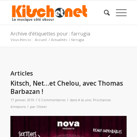
Archive d’étiquettes pour : farrugia
Vous êtes ici :
Accueil
/
Actualités
/
farrugia
Articles
Kitsch, Net…et Chelou, avec Thomas
Barbazan !
/
/
17 janvier 2019
0 Commentaires
dans
A la une
,
Prochaines
/
émissions
par
Olivier