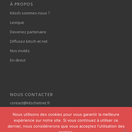
À PROPOS
Kitsch sommes-nous ?
Lexique
Devenez partenaire
Diffusez kitsch et net
Nos invités
En direct
NOUS CONTACTER
contact@kitschetnet.fr
Nous utilisons des cookies pour vous garantir la meilleure
expérience sur notre site. Si vous continuez à utiliser ce
dernier, nous considérerons que vous acceptez l'utilisation des