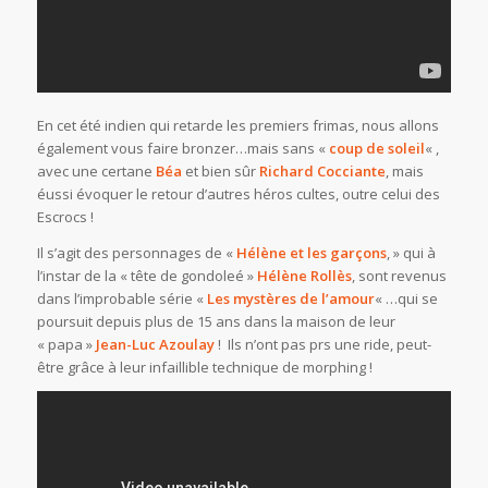
En cet été indien qui retarde les premiers frimas, nous allons
également vous faire bronzer…mais sans «
coup de soleil
« ,
avec une certane
Béa
et bien sûr
Richard Cocciante
, mais
éussi évoquer le retour d’autres héros cultes, outre celui des
Escrocs !
Il s’agit des personnages de «
Hélène et les garçons
, » qui à
l’instar de la « tête de gondoleé »
Hélène Rollès
, sont revenus
dans l’improbable série «
Les mystères de l’amour
« …qui se
poursuit depuis plus de 15 ans dans la maison de leur
« papa »
Jean-Luc Azoulay
! Ils n’ont pas prs une ride, peut-
être grâce à leur infaillible technique de morphing !