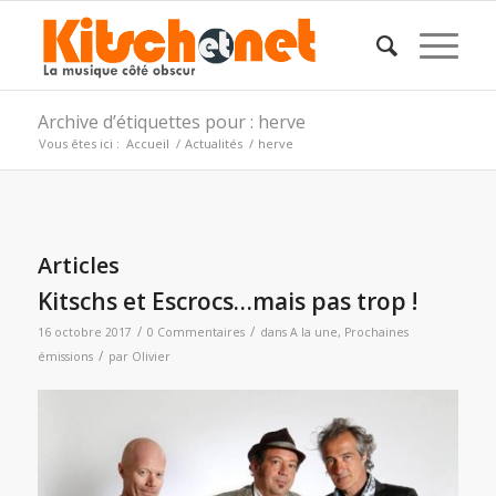
Archive d’étiquettes pour : herve
Vous êtes ici :
Accueil
/
Actualités
/
herve
Articles
Kitschs et Escrocs…mais pas trop !
/
/
16 octobre 2017
0 Commentaires
dans
A la une
,
Prochaines
/
émissions
par
Olivier