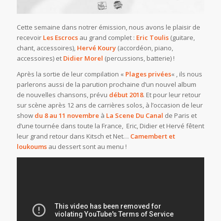
Cette semaine dans notrer émission, nous avons le plaisir de
recevoir
Les Escrocs
au grand complet :
Eric Toulis
(guitare,
chant, accessoires),
Hervé Koury
(accordéon, piano,
accessoires) et
Didier Morel
(percussions, batterie) !
Après la sortie de leur compilation «
Plages privées
« , ils nous
parlerons aussi de la parution prochaine d’un nouvel album
de nouvelles chansons, prévu
début 2018
. Et pour leur retour
sur scène après 12 ans de carrières solos, à l’occasion de leur
show
du 8 au 11 novembre
à
La Scene Du Canal
de Paris et
d’une tournée dans toute la France, Eric, Didier et Hervé fêtent
leur grand retour dans Kitsch et Net…
Camembert et
loukoums
au dessert sont au menu !