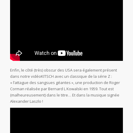
Enfin, le côté (très) obscur des USA sera également présent
dans notre vidéoKITSCH avec un classique de la série Z :
« l’attague des sangsues géantes », une production de Roger
Corman réalisée par Bernard L Kowalski en 1959. Tout est
(malheureusement) dans le titre… Et dans la musique signée
Alexander Laszlo !