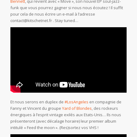
Bennett
, qui revient avec « Move », son nouvel EP soul-jazz-
funk que vous pourrez gagner si nous nous écoutez ! Il suffit
pour cela de nous écrire un e-mail à l’adresse
contact@kitschetnet.fr . Stay tuned…
Et nous serons en duplex de
#LosAngeles
en compagnie de
Fanny et Vincent du groupe
Yard of Blondes
, des rockeurs
énergiques à l’esprit vintage exilés aux Etats-Unis… Ils nous
présenteront (avec décalage horaire) leur premier album
intitulé « Feed the moon ». (Res)sortez vos VHS !