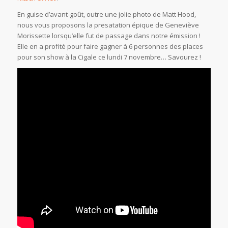
En guise d’avant-goût, outre une jolie photo de Matt Hood,
nous vous proposons la presatation épique de Geneviève
Morissette lorsqu’elle fut de passage dans notre émission !
Elle en a profité pour faire gagner à 6 personnes des places
pour son show à la Cigale ce lundi 7 novembre… Savourez !