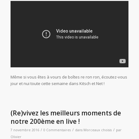
Même si vous êtes à vours de boîtes re ron ron, écoutez-vous
jour et nui toute cette semaine dans Kitsch et Net !
(Re)vivez les meilleurs moments de
notre 200ème en live !
/
/
/
7 novembre 2016
0 Commentaires
dans
Morceaux choisis
par
Olivier