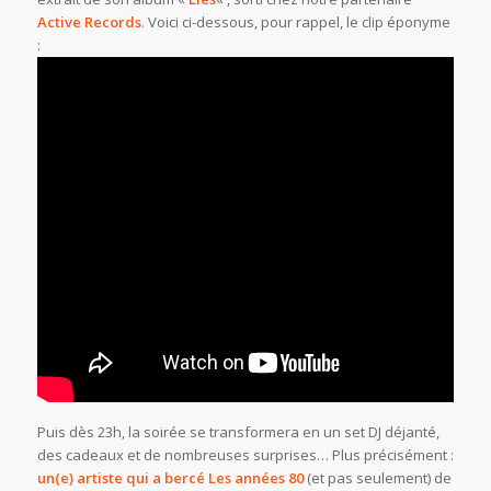
Active Records
. Voici ci-dessous, pour rappel, le clip éponyme
:
Puis dès 23h, la soirée se transformera en un set DJ déjanté,
des cadeaux et de nombreuses surprises… Plus précisément :
un(e) artiste qui a bercé
Les
années 80
(et pas seulement) de