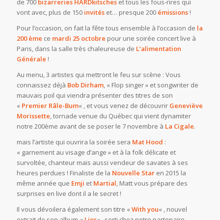
de 700
bizarreries HARDkitsches
et tous les fous-rires qui
vont avec, plus de 150
invités
et… presque 200
émissions
!
Pour l’occasion, on fait la fête tous ensemble à l’occasion de
la
200 ème
ce
mardi 25 octobre
pour une soirée concert live à
Paris, dans la salle très chaleureuse de
L’alimentation
Générale
!
Au menu, 3 artistes qui mettront le feu sur scène : Vous
connaissez déjà
Bob Dirham
, « Flop singer » et songwriter de
mauvais poil qui viendra présenter des titres de son
«
Premier Râle-Bum
« , et vous venez de découvrir
Geneviève
Morissette
, tornade venue du Québec qui vient dynamiter
notre 200ème avant de se poser le 7 novembre à
La Cigale
.
mais l’artiste qui ouvrira la soirée sera
Mat Hood
:
« garnement au visage d’ange » et à la folk délicate et
survoltée, chanteur mais aussi vendeur de savates à ses
heures perdues ! Finaliste de la
Nouvelle Star
en 2015 la
même année que
Emji
et
Martial
, Matt vous prépare des
surprises en live dont il a le secret !
Il vous dévoilera également son titre «
With you
« , nouvel
extrait de son album «
Lies
« , sorti chez notre partenaire