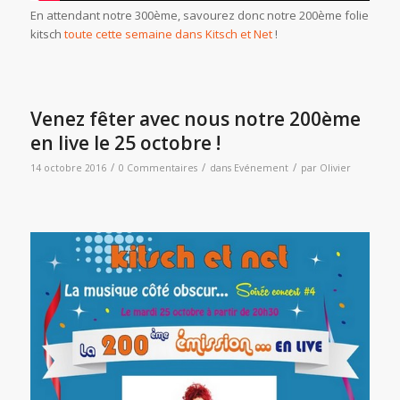
En attendant notre 300ème, savourez donc notre 200ème folie
kitsch
toute cette semaine dans Kitsch et Net
!
Venez fêter avec nous notre 200ème
en live le 25 octobre !
/
/
/
14 octobre 2016
0 Commentaires
dans
Evénement
par
Olivier