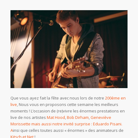
Que vous ayez fait la fête avec nous lors de notre
200ème en
live
, Nous vous en proposons cette semaine les meilleurs
moments ! L’occasion de (re)vivre les énormes prestations en
live de nos artistes
Mat Hood
,
Bob Dirham
,
Geneviève
Morissette mais aussi notre invité surprise :
Eduardo Pisani.
A
insi que celles toutes aussi « énormes » des animateurs de
Kitsch et Net
!