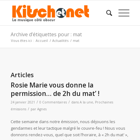
Archive d’étiquettes pour : mat
Vous êtes ici :
Accueil
/
Actualités
/
mat
Articles
Rosie Marie vous donne la
permission… de 2h du mat’ !
/
/
24 janvier 2021
0 Commentaires
dans
A la une
,
Prochaines
/
émissions
par
Agnes
Cette semaine dans notre émission, nous déjouons les
gendarmes et leur tactique malgré le couvre-feu ! Nous vous
donnons rendez-vous, quel que soit l’horaire, à « 2h du mat' »,