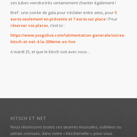
ses tubes viendra très certainement chanter également !
Bref : une soirée de gala pour s’éclater entre amis, pour
5
euros seulement en prévente et 7 euros sur place
! Pour
réserver vos places
, c’est ici :
https://www.yesgolive.com/
lalimentation-generale/
soiree-
kitsch-et-net-4-la-2
00eme-en-live
A mardi 25, et que le kitsch soit avec vous…
KITSCH ET NET
Nous réunissons toutes ces œuvres musicales, oubliées ou
jamais connues, dans notre « kitschenette », pour vous