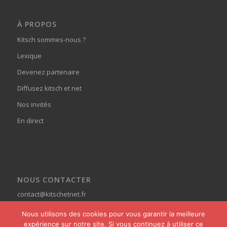
À PROPOS
Kitsch sommes-nous ?
Lexique
Devenez partenaire
Diffusez kitsch et net
Nos invités
En direct
NOUS CONTACTER
contact@kitschetnet.fr
Nous utilisons des cookies pour vous garantir la meilleure
expérience sur notre site. Si vous continuez à utiliser ce