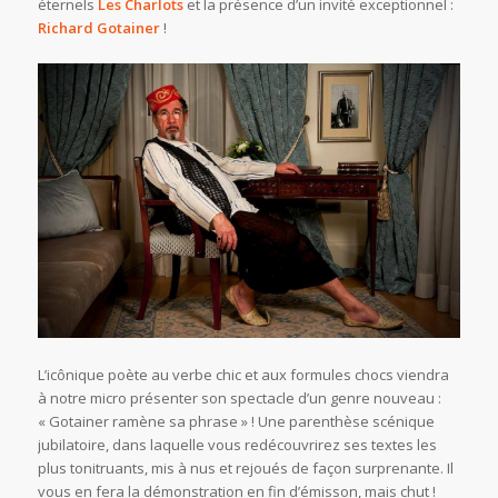
éternels
Les Charlots
et la présence d’un invité exceptionnel :
Richard Gotainer
!
L’icônique poète au verbe chic et aux formules chocs viendra
à notre micro présenter son spectacle d’un genre nouveau :
« Gotainer ramène sa phrase » ! Une parenthèse scénique
jubilatoire, dans laquelle vous redécouvrirez ses textes les
plus tonitruants, mis à nus et rejoués de façon surprenante. Il
vous en fera la démonstration en fin d’émisson, mais chut !