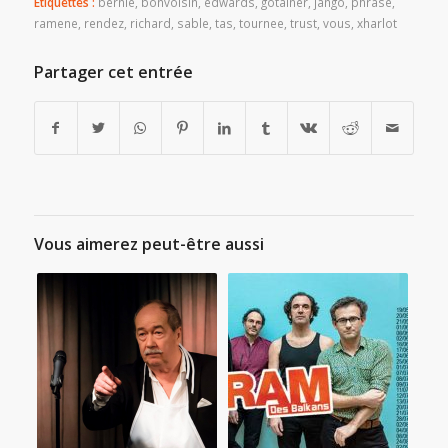
Etiquettes :
bernie
,
bonvoisin
,
edwards
,
gotainer
,
jango
,
phrase
,
ramene
,
rendez
,
richard
,
sable
,
tas
,
tournee
,
trust
,
vous
,
xharlot
Partager cet entrée
Vous aimerez peut-être aussi