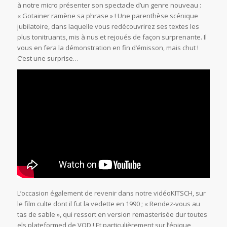
à notre micro présenter son spectacle d’un genre nouveau :
« Gotainer ramène sa phrase » ! Une parenthèse scénique
jubilatoire, dans laquelle vous redécouvrirez ses textes les
plus tonitruants, mis à nus et rejoués de façon surprenante. Il
vous en fera la démonstration en fin d’émisson, mais chut !
C’est une surprise…
L’occasion également de revenir dans notre vidéoKITSCH, sur
le film culte dont il fut la vedette en 1990 ; « Rendez-vous au
tas de sable », qui ressort en version remasterisée dur toutes
els plateformed de VOD ! Et particulièrement sur l’épique