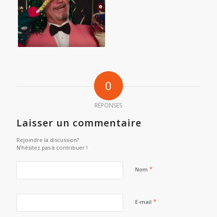
0
RÉPONSES
Laisser un commentaire
Rejoindre la discussion?
N’hésitez pas à contribuer !
*
Nom
*
E-mail