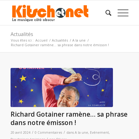
Actualités
Vous êtes ici :
Accueil
/
Actualités
/
A la une
/
Richard Gotainer ramène… sa phrase dans notre émisson !
Richard Gotainer ramène… sa phrase
dans notre émisson !
/
/
20 avril 2024
0 Commentaires
dans
A la une
,
Evénement
,
/