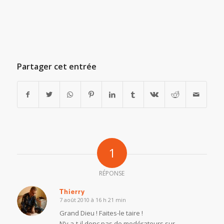
Partager cet entrée
1
RÉPONSE
Thierry
7 août 2010 à 16 h 21 min
d
it :
Grand Dieu ! Faites-le taire !
N’y a-t-il donc pas de modérateurs sur