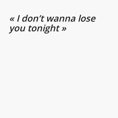
« I don’t wanna lose
you tonight »