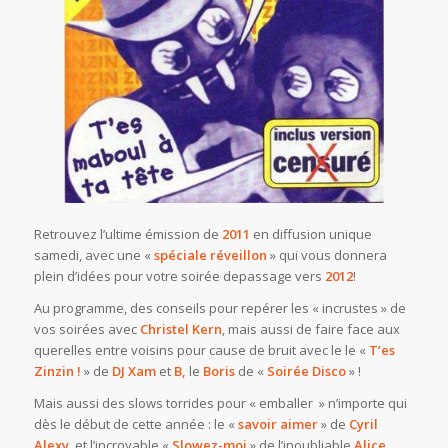
Retrouvez l’ultime émission de
2011
en diffusion unique
samedi, avec une «
spéciale réveillon
» qui vous donnera
plein d’idées pour votre soirée depassage vers
2012
!
Au programme, des conseils pour repérer les « incrustes » de
vos soirées avec
Christel Kern
, mais aussi de faire face aux
querelles entre voisins pour cause de bruit avec le le «
T’es
Zinzin !
» de
DJ Xam
et
B,
le
Boris
de «
Soirée Disco
» !
Mais aussi des slows torrides pour « emballer » n’importe qui
dès le début de cette année : le «
savoir aimer
» de
Cyril
Alexy
, et l’incroyable «
Slowez-moi
» de l’inoubliable
Alice