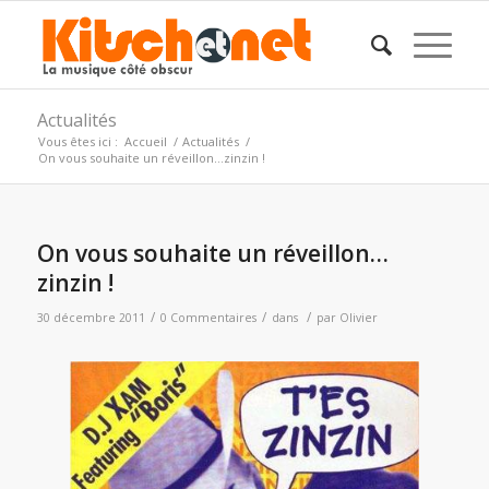
Actualités
Vous êtes ici :
Accueil
/
Actualités
/
On vous souhaite un réveillon…zinzin !
On vous souhaite un réveillon…
zinzin !
/
/
/
30 décembre 2011
0 Commentaires
dans
par
Olivier