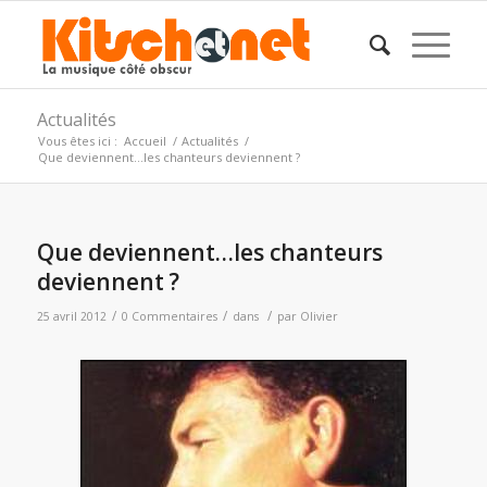
Actualités
Vous êtes ici :
Accueil
/
Actualités
/
Que deviennent…les chanteurs deviennent ?
Que deviennent…les chanteurs
deviennent ?
/
/
/
25 avril 2012
0 Commentaires
dans
par
Olivier