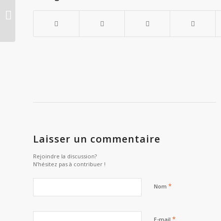
L’avventura du kitsch continue…
Laisser un commentaire
Rejoindre la discussion?
N’hésitez pas à contribuer !
*
Nom
*
E-mail