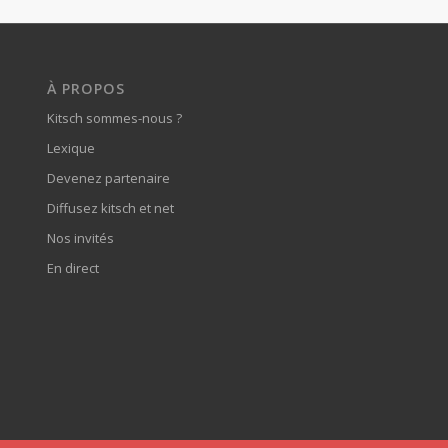
À PROPOS
Kitsch sommes-nous ?
Lexique
Devenez partenaire
Diffusez kitsch et net
Nos invités
En direct