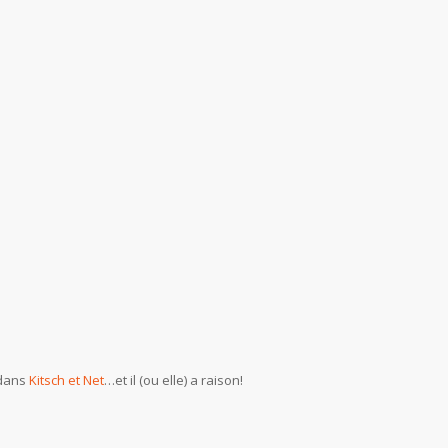
 dans
Kitsch et Net
…et il (ou elle) a raison!