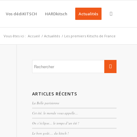
Vos dédiKITSCH
HARDkitsch
Actualités
Vous êtes ici :
Accueil
/
Actualités
/
Les premiers Kitschs de France
ARTICLES RÉCENTS
La Belle parisienne
Cet été, le monde vous appelle…
On s’éclipse… le temps d’un été !
Le bon goût…. du kitsch !