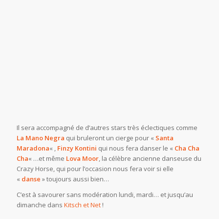
Il sera accompagné de d’autres stars très éclectiques comme
La Mano Negra
qui bruleront un cierge pour «
Santa
Maradona
« ,
Finzy Kontini
qui nous fera danser le «
Cha Cha
Cha
« …et même
Lova Moor
, la célèbre ancienne danseuse du
Crazy Horse, qui pour l’occasion nous fera voir si elle
«
danse
» toujours aussi bien…
C’est à savourer sans modération lundi, mardi… et jusqu’au
dimanche dans
Kitsch et Net
!